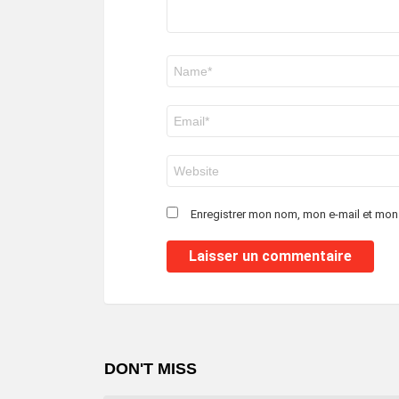
Nom
*
E-
mail
*
Site
web
Enregistrer mon nom, mon e-mail et mon
DON'T MISS