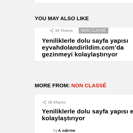
YOU MAY ALSO LIKE
38
Shares
NON CLASSÉ
Yeniliklerle dolu sayfa yapısı
eyvahdolandirildim.com’da
gezinmeyi kolaylaştırıyor
MORE FROM:
NON CLASSÉ
38
Shares
Yeniliklerle dolu sayfa yapıs
kolaylaştırıyor
by
A.sabrine