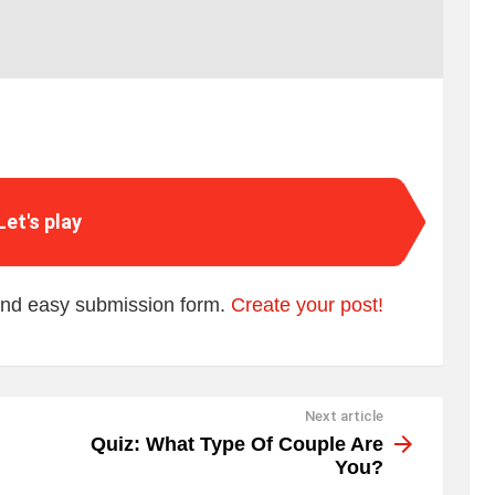
Let's play
 and easy submission form.
Create your post!
Next article
Quiz: What Type Of Couple Are
You?