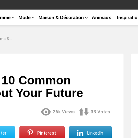
emme
Mode
Maison & Décoration
Animaux
Inspirati
 Future
r 10 Common
ut Your Future
26k
Views
33
Votes
ter
Pinterest
LinkedIn