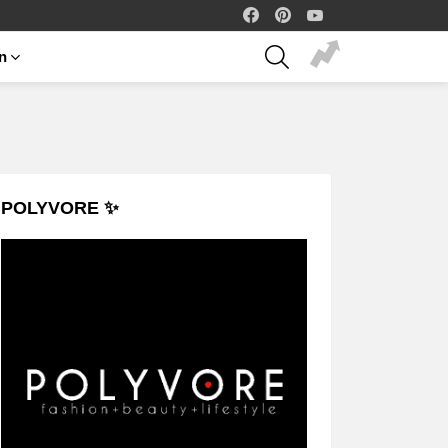
facebook
pinterest
youtube
SEARCH
on
POLYVORE ✨