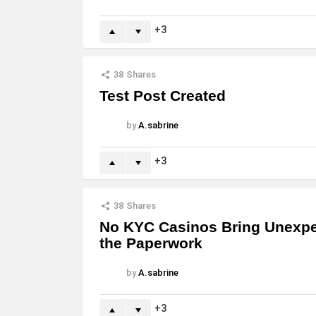
3
38
Shares
Test Post Created
by
A.sabrine
3
38
Shares
No KYC Casinos Bring Unexpec
the Paperwork
by
A.sabrine
3