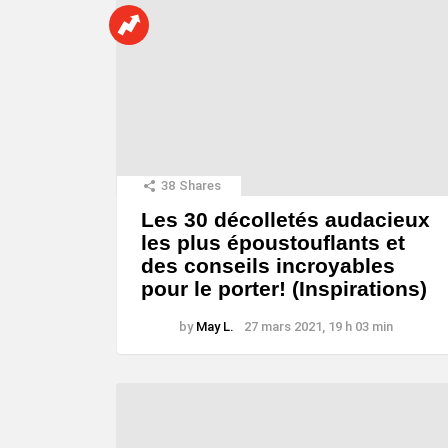
38
Shares
Les 30 décolletés audacieux
les plus époustouflants et
des conseils incroyables
pour le porter! (Inspirations)
by
May L.
27 mars 2021, 19 h 03 min