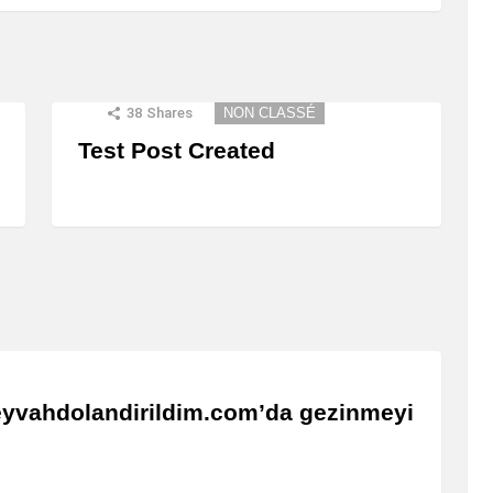
38
Shares
NON CLASSÉ
Test Post Created
ı eyvahdolandirildim.com’da gezinmeyi