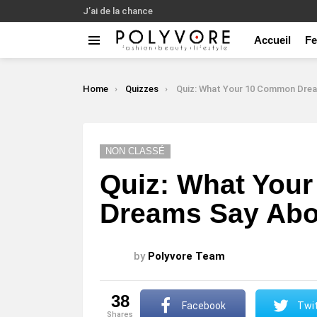
J’ai de la chance
Accueil
F
Menu
LATEST
STORIES
You are here:
Home
Quizzes
Quiz: What Your 10 Common Dreams Say About Your
NON CLASSÉ
Quiz: What You
Dreams Say Abo
by
Polyvore Team
38
Facebook
Twit
shares