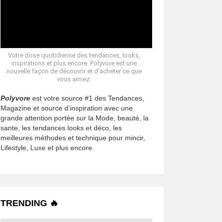
Votre dose quotidienne des tendances, looks,
inspirations et plus encore. Polyvore est une
nouvelle façon de découvrir et d’acheter ce que
vous aimez.
Polyvore
est votre source #1 des Tendances,
Magazine et source d’inspiration avec une
grande attention portée sur la Mode, beauté, la
sante, les tendances looks et déco, les
meilleures méthodes et technique pour mincir,
Lifestyle, Luxe et plus encore.
TRENDING 🔥