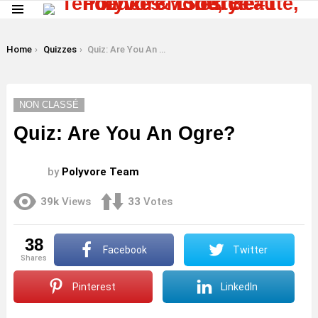
Menu
LATEST
STORIES
You are here:
Home
Quizzes
Quiz: Are You An Ogre?
NON CLASSÉ
Quiz: Are You An Ogre?
by
Polyvore Team
39k
Views
33
Votes
38
Facebook
Twitter
shares
Pinterest
LinkedIn