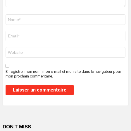
Nom
*
E-
mail
*
Site
web
Enregistrer mon nom, mon e-mail et mon site dans le navigateur pour
mon prochain commentaire.
DON'T MISS