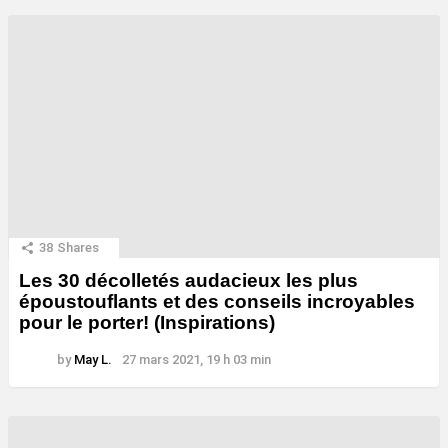
38
Shares
Les 30 décolletés audacieux les plus
époustouflants et des conseils incroyables
pour le porter! (Inspirations)
by
May L.
27 mars 2021, 19 h 03 min