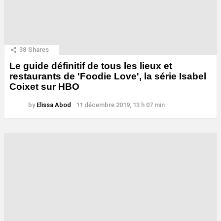
38
Shares
Le guide définitif de tous les lieux et
restaurants de 'Foodie Love', la série Isabel
Coixet sur HBO
by
Elissa Abod
11 décembre 2019, 13 h 07 min