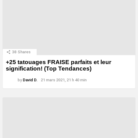
38
Shares
+25 tatouages ​​FRAISE parfaits et leur
signification! (Top Tendances)
by
David D.
21 mars 2021, 21 h 40 min