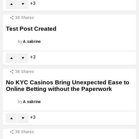
3
38
Shares
Test Post Created
by
A.sabrine
3
38
Shares
No KYC Casinos Bring Unexpected Ease to
Online Betting without the Paperwork
by
A.sabrine
3
38
Shares