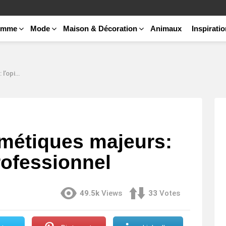
emme
Mode
Maison & Décoration
Animaux
Inspirati
ssionnel
métiques majeurs:
rofessionnel
49.5k
Views
33
Votes