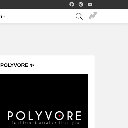
facebook
pinterest
youtube
SEARCH
on
POLYVORE ✨