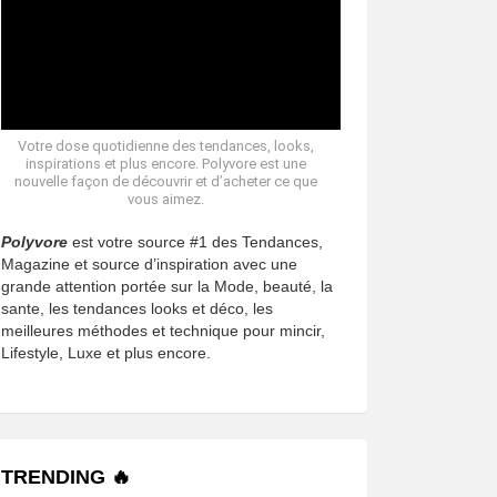
Votre dose quotidienne des tendances, looks,
inspirations et plus encore. Polyvore est une
nouvelle façon de découvrir et d’acheter ce que
vous aimez.
Polyvore
est votre source #1 des Tendances,
Magazine et source d’inspiration avec une
grande attention portée sur la Mode, beauté, la
sante, les tendances looks et déco, les
meilleures méthodes et technique pour mincir,
Lifestyle, Luxe et plus encore.
TRENDING 🔥