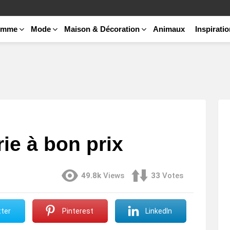
emme
Mode
Maison & Décoration
Animaux
Inspirati
rie à bon prix
49.8k
Views
33
Votes
ter
Pinterest
LinkedIn