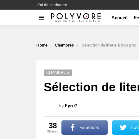
J’ai de la chance
Accueil
F
Menu
LATEST
STORIES
You are here:
Home
Chambres
Sélection de literie à bon prix
CHAMBRES
Sélection de lite
by
Eya G.
38
Facebook
Twit
shares