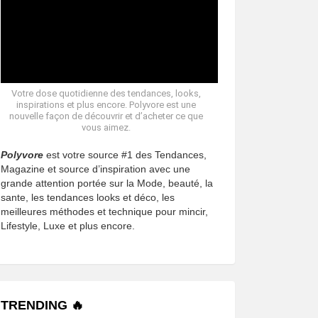
Votre dose quotidienne des tendances, looks,
inspirations et plus encore. Polyvore est une
nouvelle façon de découvrir et d’acheter ce que
vous aimez.
Polyvore
est votre source #1 des Tendances,
Magazine et source d’inspiration avec une
grande attention portée sur la Mode, beauté, la
sante, les tendances looks et déco, les
meilleures méthodes et technique pour mincir,
Lifestyle, Luxe et plus encore.
TRENDING 🔥