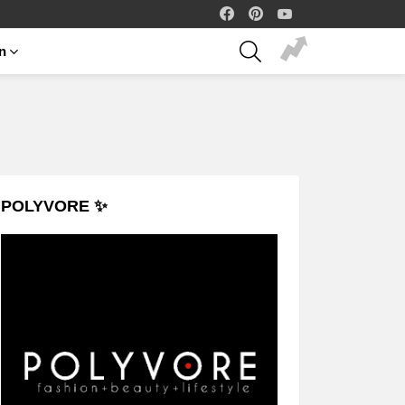
facebook
pinterest
youtube
SEARCH
on
POLYVORE ✨