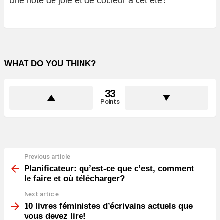
une note de joie et de couleur à cet été?
WHAT DO YOU THINK?
33
Points
Previous article
See
more
Planificateur: qu’est-ce que c’est, comment
le faire et où télécharger?
Next article
10 livres féministes d’écrivains actuels que
vous devez lire!