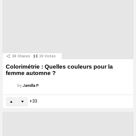
38
Shares
33
Votes
Colorimétrie : Quelles couleurs pour la
femme automne ?
by
Jamilla P.
33