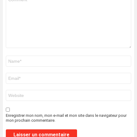
*
Nom
*
E-
mail
*
Site
web
Enregistrer mon nom, mon e-mail et mon site dans le navigateur pour
mon prochain commentaire.