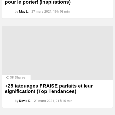
pour le porter! (Inspirations)
by
May L.
27 mars 2021, 19 h 03 min
38
Shares
+25 tatouages ​​FRAISE parfaits et leur
signification! (Top Tendances)
by
David D.
21 mars 2021, 21 h 40 min