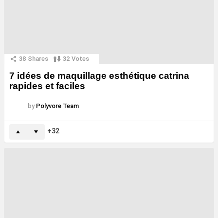
38
Shares
32
Votes
7 idées de maquillage esthétique catrina
rapides et faciles
by
Polyvore Team
32