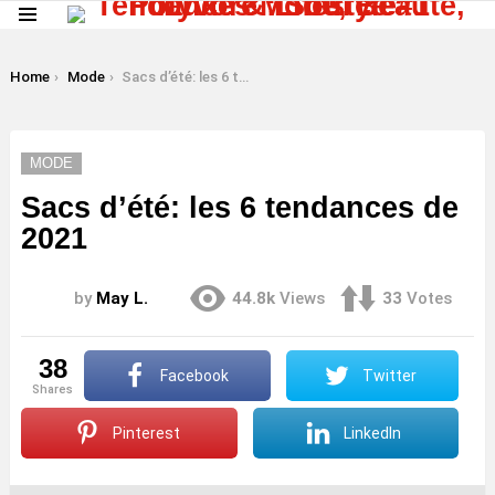
Menu
LATEST
STORIES
You are here:
Home
Mode
Sacs d’été: les 6 tendances de 2021
MODE
Sacs d’été: les 6 tendances de
2021
by
May L.
44.8k
Views
33
Votes
38
Facebook
Twitter
shares
Pinterest
LinkedIn