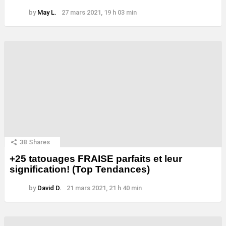
by
May L.
27 mars 2021, 19 h 03 min
38
Shares
+25 tatouages ​​FRAISE parfaits et leur
signification! (Top Tendances)
by
David D.
21 mars 2021, 21 h 40 min