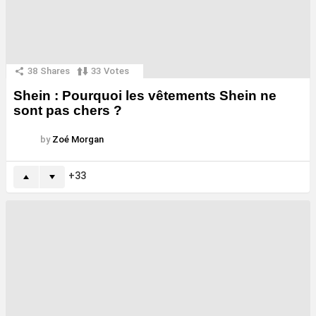
38
Shares
33
Votes
Shein : Pourquoi les vêtements Shein ne
sont pas chers ?
by
Zoé Morgan
33