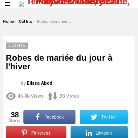
Menu
LATEST
STORIES
You are here:
Home
Outfits
Robes de mariée du jour à l'hiver
OUTFITS
Robes de mariée du jour à
l'hiver
by
Elissa Abod
46.9k
Views
33
Votes
38
Facebook
Twitter
shares
Pinterest
LinkedIn