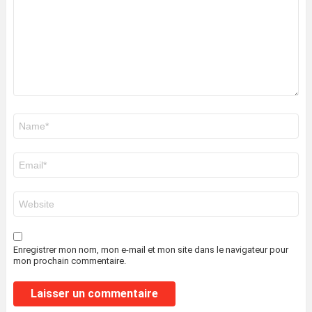
Nom
*
E-
mail
*
Site
web
Enregistrer mon nom, mon e-mail et mon site dans le navigateur pour
mon prochain commentaire.