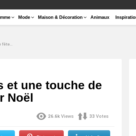
emme
Mode
Maison & Décoration
Animaux
Inspirati
our Noël
es et une touche de
ur Noël
26.6k
Views
33
Votes