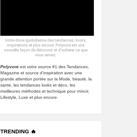
Votre dose quotidienne des tendances, looks,
inspirations et plus encore. Polyvore est une
nouvelle façon de découvrir et d’acheter ce que
vous aimez.
Polyvore
est votre source #1 des Tendances,
Magazine et source d’inspiration avec une
grande attention portée sur la Mode, beauté, la
sante, les tendances looks et déco, les
meilleures méthodes et technique pour mincir,
Lifestyle, Luxe et plus encore.
TRENDING 🔥