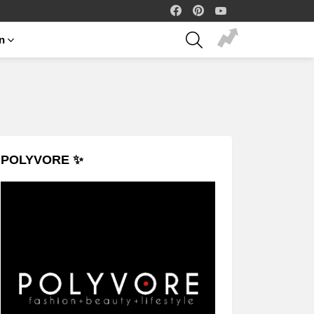
facebook
pinterest
youtube
SEARCH
on
POLYVORE ✨