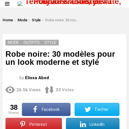
Menu
LATEST
STORIES
You are here:
Home
Mode
Style
Robe noire: 30 modèles pour un look moderne et stylé
MODE
OUTFITS
STYLE
Robe noire: 30 modèles pour
un look moderne et stylé
by
Elissa Abod
26.5k
Views
33
Votes
38
Facebook
Twitter
shares
Pinterest
LinkedIn