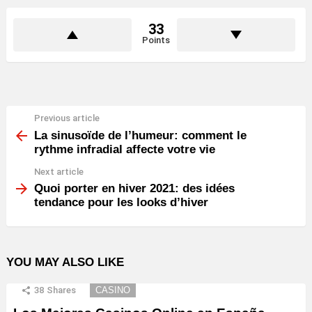
33
Points
Previous article
See
more
La sinusoïde de l’humeur: comment le
rythme infradial affecte votre vie
Next article
Quoi porter en hiver 2021: des idées
tendance pour les looks d’hiver
YOU MAY ALSO LIKE
38
Shares
CASINO