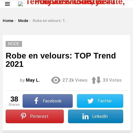
Menu
LATEST
STORIES
You are here:
Home
Mode
Robe en velours: TOP Trend 2021
MODE
Robe en velours: TOP Trend
2021
by
May L.
27.2k
Views
33
Votes
38
Facebook
Twitter
shares
Pinterest
LinkedIn