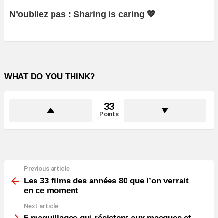
N’oubliez pas : Sharing is caring 💖
WHAT DO YOU THINK?
33
Points
Previous article
See
more
Les 33 films des années 80 que l’on verrait
en ce moment
Next article
5 maquillages qui résistent aux masques et