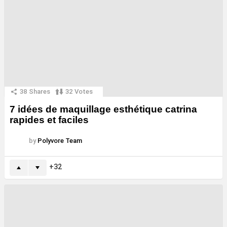
38
Shares
32
Votes
7 idées de maquillage esthétique catrina
rapides et faciles
by
Polyvore Team
32