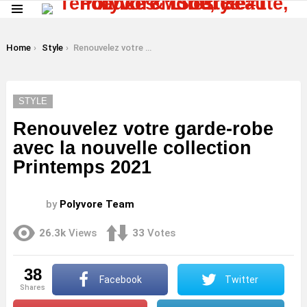
Menu
LATEST
STORIES
You are here:
Home
Style
Renouvelez votre garde-robe avec la nouvelle collection Printemps 2021
STYLE
Renouvelez votre garde-robe
avec la nouvelle collection
Printemps 2021
by
Polyvore Team
26.3k
Views
33
Votes
38
Facebook
Twitter
shares