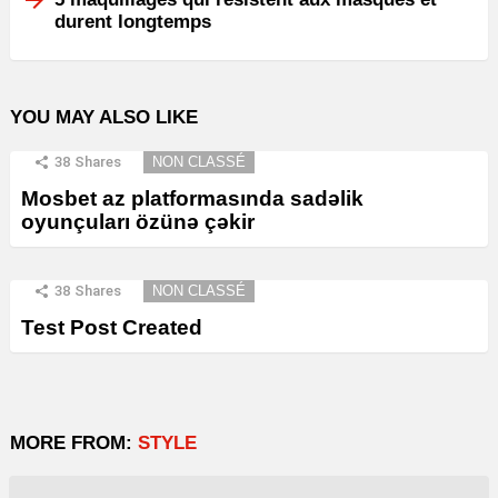
durent longtemps
YOU MAY ALSO LIKE
38
Shares
NON CLASSÉ
Mosbet az platformasında sadəlik
oyunçuları özünə çəkir
38
Shares
NON CLASSÉ
Test Post Created
MORE FROM:
STYLE