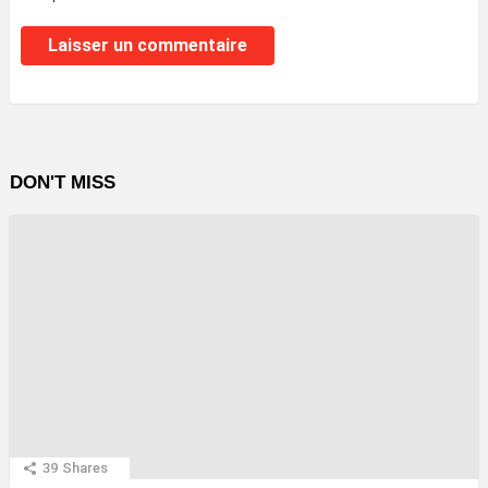
DON'T MISS
39
Shares