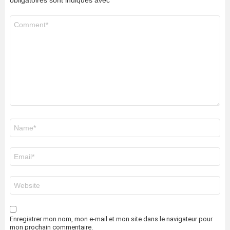
obligatoires sont indiqués avec
*
Commentaire
*
Nom
*
E-
mail
*
Site
web
Enregistrer mon nom, mon e-mail et mon site dans le navigateur pour
mon prochain commentaire.