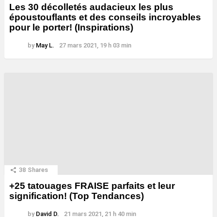
Les 30 décolletés audacieux les plus
époustouflants et des conseils incroyables
pour le porter! (Inspirations)
by
May L.
27 mars 2021, 19 h 03 min
38
Shares
+25 tatouages ​​FRAISE parfaits et leur
signification! (Top Tendances)
by
David D.
21 mars 2021, 21 h 40 min