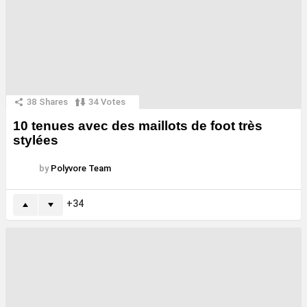
38
Shares
34
Votes
10 tenues avec des maillots de foot très
stylées
by
Polyvore Team
34