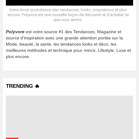
Votre dose quotidienne des tendances, looks, inspirations et plus
encore. Polyvore est une nouvelle façon de découvrir et d’acheter ce
que vous aimez.
Polyvore
est votre source #1 des Tendances, Magazine et
source d’inspiration avec une grande attention portée sur la
Mode, beauté, la sante, les tendances looks et déco, les
meilleures méthodes et technique pour mincir, Lifestyle, Luxe et
plus encore.
TRENDING 🔥