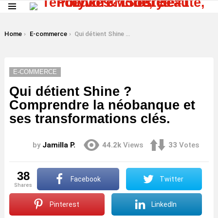
Menu
LATEST
STORIES
You are here:
Home
E-commerce
Qui détient Shine ? Comprendre la néobanque et ses transformations clés.
E-COMMERCE
Qui détient Shine ?
Comprendre la néobanque et
ses transformations clés.
by
Jamilla P.
44.2k
Views
33
Votes
38
Facebook
Twitter
shares
Pinterest
LinkedIn