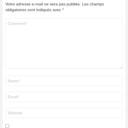
Votre adresse e-mail ne sera pas publiée.
Les champs
obligatoires sont indiqués avec
*
Commentaire
*
Nom
*
E-
mail
*
Site
web