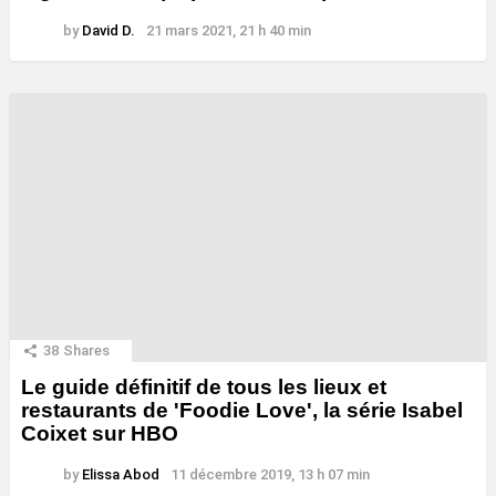
by
David D.
21 mars 2021, 21 h 40 min
38
Shares
Le guide définitif de tous les lieux et
restaurants de 'Foodie Love', la série Isabel
Coixet sur HBO
by
Elissa Abod
11 décembre 2019, 13 h 07 min