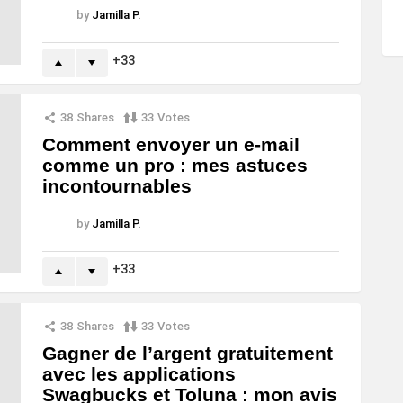
by
Jamilla P.
33
38
Shares
33
Votes
Comment envoyer un e-mail
comme un pro : mes astuces
incontournables
by
Jamilla P.
33
38
Shares
33
Votes
Gagner de l’argent gratuitement
avec les applications
Swagbucks et Toluna : mon avis