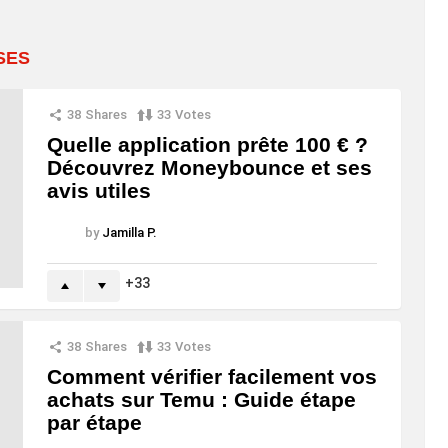
SES
38
Shares
33
Votes
Quelle application prête 100 € ?
Découvrez Moneybounce et ses
avis utiles
by
Jamilla P.
33
38
Shares
33
Votes
Comment vérifier facilement vos
achats sur Temu : Guide étape
par étape