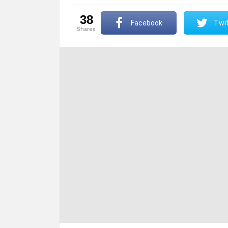
38
Facebook
Twit
shares