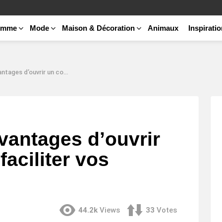
emme
Mode
Maison & Décoration
Animaux
Inspirati
un compte pour faciliter vos interactions ?
vantages d’ouvrir
aciliter vos
44.2k
Views
33
Votes