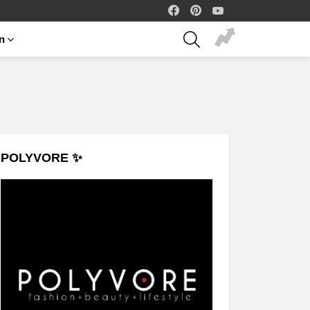
facebook
pinterest
youtube
SEARCH
on
POLYVORE ✨