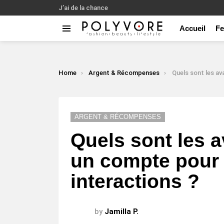
J’ai de la chance
Accueil
F
Menu
LATEST
STORIES
You are here:
Home
Argent & Récompenses
Quels sont les avantages d’ouvrir 
ARGENT & RÉCOMPENSES
Quels sont les a
un compte pour f
interactions ?
by
Jamilla P.