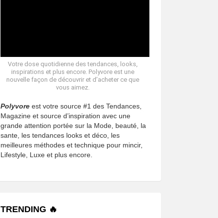
Votre dose quotidienne des tendances, looks,
inspirations et plus encore. Polyvore est une
nouvelle façon de découvrir et d’acheter ce que
vous aimez.
Polyvore
est votre source #1 des Tendances,
Magazine et source d’inspiration avec une
grande attention portée sur la Mode, beauté, la
sante, les tendances looks et déco, les
meilleures méthodes et technique pour mincir,
Lifestyle, Luxe et plus encore.
TRENDING 🔥