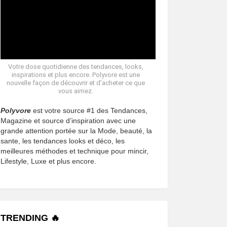
Votre dose quotidienne des tendances, looks,
inspirations et plus encore. Polyvore est une
nouvelle façon de découvrir et d’acheter ce que
vous aimez.
Polyvore
est votre source #1 des Tendances,
Magazine et source d’inspiration avec une
grande attention portée sur la Mode, beauté, la
sante, les tendances looks et déco, les
meilleures méthodes et technique pour mincir,
Lifestyle, Luxe et plus encore.
TRENDING 🔥