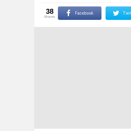
38
Facebook
Twit
shares