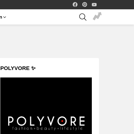
facebook
pinterest
youtube
SEARCH
on
POLYVORE ✨