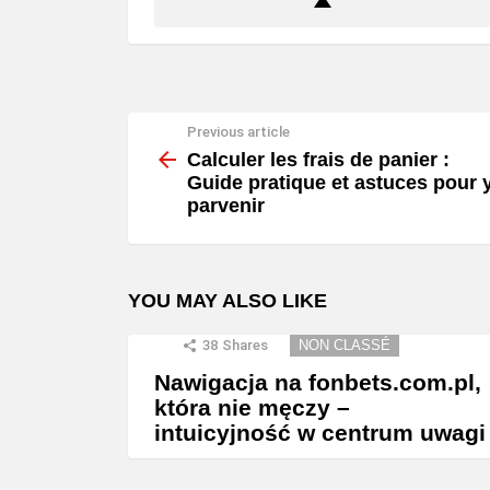
Previous article
See
more
Calculer les frais de panier :
Guide pratique et astuces pour 
parvenir
YOU MAY ALSO LIKE
38
Shares
NON CLASSÉ
Nawigacja na fonbets.com.pl,
która nie męczy –
intuicyjność w centrum uwagi