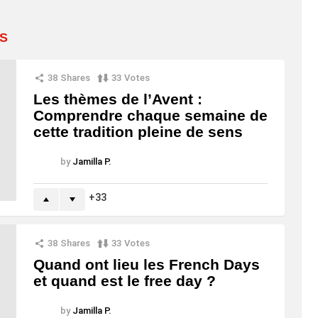
S
38
Shares
33
Votes
Les thèmes de l’Avent :
Comprendre chaque semaine de
cette tradition pleine de sens
by
Jamilla P.
33
38
Shares
33
Votes
Quand ont lieu les French Days
et quand est le free day ?
by
Jamilla P.