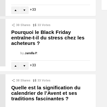
33
38
Shares
33
Votes
Pourquoi le Black Friday
entraîne-t-il du stress chez les
acheteurs ?
by
Jamilla P.
33
38
Shares
33
Votes
Quelle est la signification du
calendrier de l’Avent et ses
traditions fascinantes ?