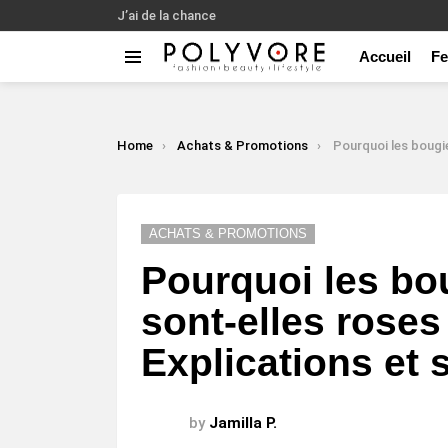
J’ai de la chance
Accueil
F
Menu
LATEST
STORIES
You are here:
Home
Achats & Promotions
Pourquoi les bougies de l’Avent sont-elles 
ACHATS & PROMOTIONS
Pourquoi les bo
sont-elles roses 
Explications et
by
Jamilla P.