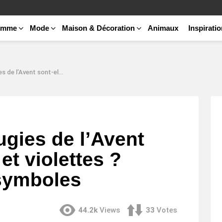
emme
Mode
Maison & Décoration
Animaux
Inspirati
roses et violettes ? Explications et symboles
ugies de l’Avent
et violettes ?
 symboles
44.2k
Views
33
Votes