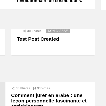
révolutionnaire de cosmétiques.
38
Shares
NON CLASSÉ
Test Post Created
38
Shares
33
Votes
Comment jurer en arabe : une
leçon personnelle fascinante et