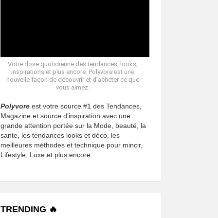
Votre dose quotidienne des tendances, looks,
inspirations et plus encore. Polyvore est une
nouvelle façon de découvrir et d’acheter ce que
vous aimez.
Polyvore
est votre source #1 des Tendances,
Magazine et source d’inspiration avec une
grande attention portée sur la Mode, beauté, la
sante, les tendances looks et déco, les
meilleures méthodes et technique pour mincir,
Lifestyle, Luxe et plus encore.
TRENDING 🔥