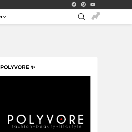
facebook
pinterest
youtube
SEARCH
on
POLYVORE ✨