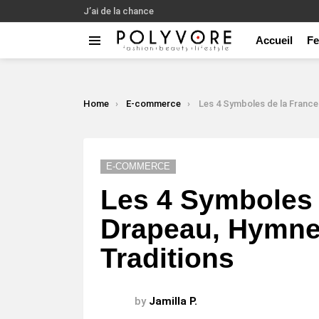
J’ai de la chance
Accueil
F
Menu
LATEST
STORIES
You are here:
Home
E-commerce
Les 4 Symboles de la France : Drapeau, Hymne, Va
E-COMMERCE
Les 4 Symboles 
Drapeau, Hymne,
Traditions
by
Jamilla P.