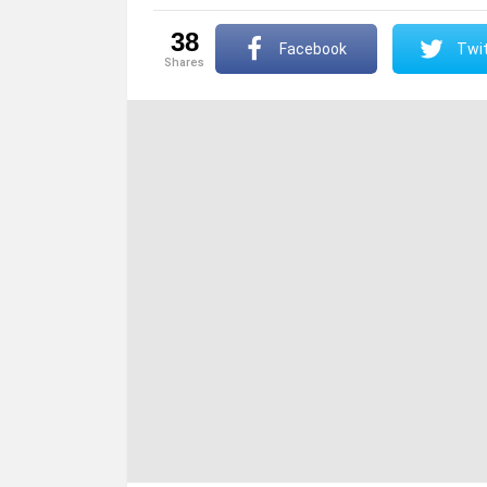
38
Facebook
Twit
shares