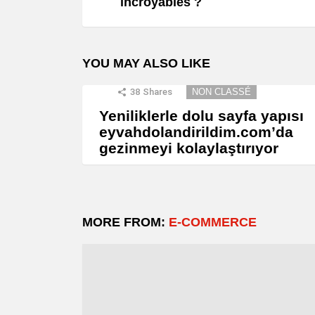
incroyables ?
YOU MAY ALSO LIKE
38
Shares
NON CLASSÉ
Yeniliklerle dolu sayfa yapısı
eyvahdolandirildim.com’da
gezinmeyi kolaylaştırıyor
MORE FROM:
E-COMMERCE