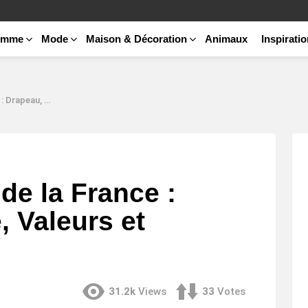
emme
Mode
Maison & Décoration
Animaux
Inspirati
leurs et Traditions
de la France :
 Valeurs et
31.2k
Views
33
Votes