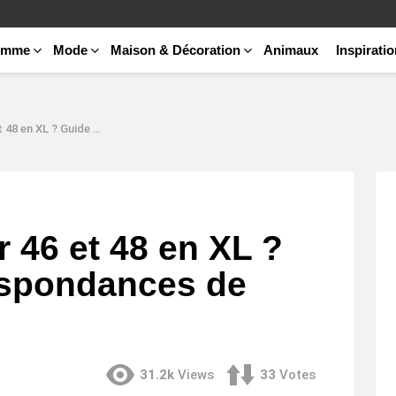
emme
Mode
Maison & Décoration
Animaux
Inspirati
de des correspondances de tailles
r 46 et 48 en XL ?
espondances de
31.2k
Views
33
Votes