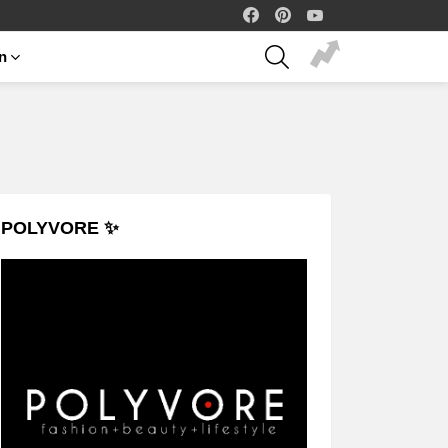
facebook
pinterest
youtube
SEARCH
on
POLYVORE ✨