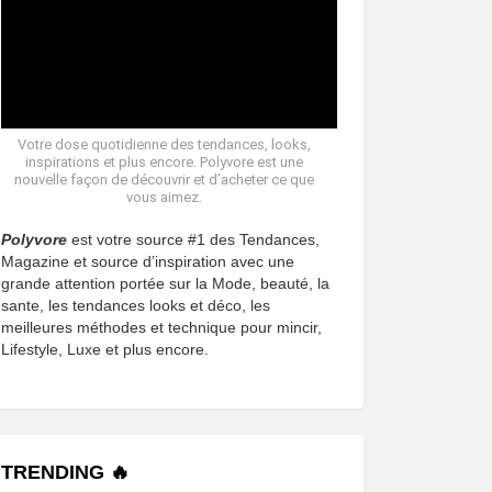
Votre dose quotidienne des tendances, looks,
inspirations et plus encore. Polyvore est une
nouvelle façon de découvrir et d’acheter ce que
vous aimez.
Polyvore
est votre source #1 des Tendances,
Magazine et source d’inspiration avec une
grande attention portée sur la Mode, beauté, la
sante, les tendances looks et déco, les
meilleures méthodes et technique pour mincir,
Lifestyle, Luxe et plus encore.
TRENDING 🔥