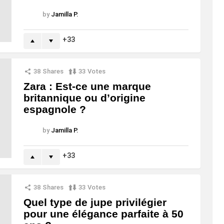
by
Jamilla P.
33
38
Shares
33
Votes
Zara : Est-ce une marque
britannique ou d’origine
espagnole ?
by
Jamilla P.
33
38
Shares
33
Votes
Quel type de jupe privilégier
pour une élégance parfaite à 50