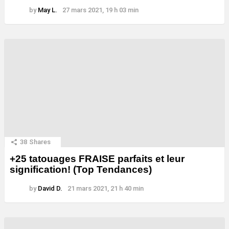
by
May L.
27 mars 2021, 19 h 03 min
38
Shares
+25 tatouages ​​FRAISE parfaits et leur
signification! (Top Tendances)
by
David D.
21 mars 2021, 21 h 40 min