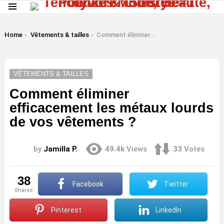
Menu
LATEST
STORIES
You are here:
Home
Vêtements & tailles
Comment éliminer efficacement les métaux lourds de vos vêtements ?
VÊTEMENTS & TAILLES
Comment éliminer
efficacement les métaux lourds
de vos vêtements ?
by
Jamilla P.
49.4k
Views
33
Votes
38
Facebook
Twitter
shares
Pinterest
LinkedIn