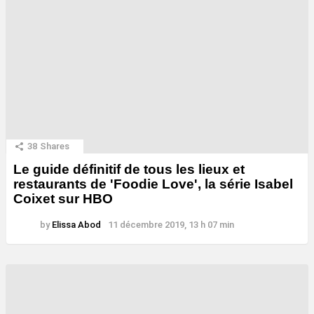
38
Shares
Le guide définitif de tous les lieux et
restaurants de 'Foodie Love', la série Isabel
Coixet sur HBO
by
Elissa Abod
11 décembre 2019, 13 h 07 min