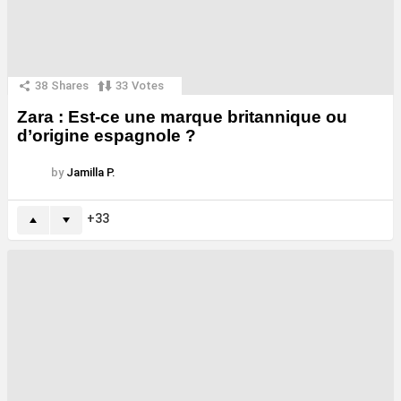
38
Shares
33
Votes
Zara : Est-ce une marque britannique ou
d’origine espagnole ?
by
Jamilla P.
33