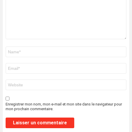
Nom
*
E-
mail
*
Site
web
Enregistrer mon nom, mon e-mail et mon site dans le navigateur pour
mon prochain commentaire.