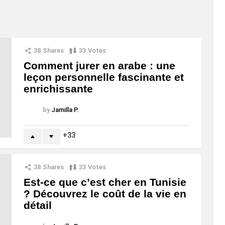
38
Shares
33
Votes
Comment jurer en arabe : une
leçon personnelle fascinante et
enrichissante
by
Jamilla P.
33
38
Shares
33
Votes
Est-ce que c’est cher en Tunisie
? Découvrez le coût de la vie en
détail