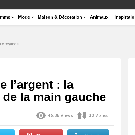
emme
Mode
Maison & Décoration
Animaux
Inspirati
r de la main gauche
e l’argent : la
 de la main gauche
46.8k
Views
33
Votes