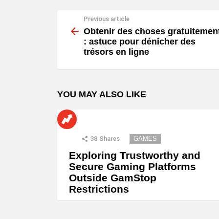
Previous article
See
more
Obtenir des choses gratuitemen
: astuce pour dénicher des
trésors en ligne
YOU MAY ALSO LIKE
38
Shares
GAMES
Exploring Trustworthy and
Secure Gaming Platforms
Outside GamStop
Restrictions