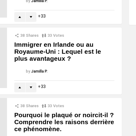
by
Jamilla P.
33
38
Shares
33
Votes
Immigrer en Irlande ou au
Royaume-Uni : Lequel est le
plus avantageux ?
by
Jamilla P.
33
38
Shares
33
Votes
Pourquoi le plaqué or noircit-il ?
Comprendre les raisons derrière
ce phénomène.