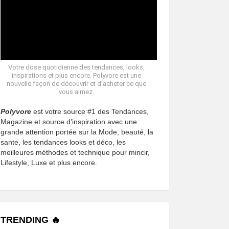
Votre dose quotidienne des tendances, looks,
inspirations et plus encore. Polyvore est une
nouvelle façon de découvrir et d’acheter ce que
vous aimez.
Polyvore
est votre source #1 des Tendances,
Magazine et source d’inspiration avec une
grande attention portée sur la Mode, beauté, la
sante, les tendances looks et déco, les
meilleures méthodes et technique pour mincir,
Lifestyle, Luxe et plus encore.
TRENDING 🔥