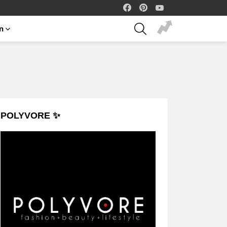
facebook
pinterest
youtube
SEARCH
on
POLYVORE ✨