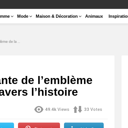
emme
Mode
Maison & Décoration
Animaux
Inspirati
travers l’histoire
ante de l’emblème
avers l’histoire
49.4k
Views
33
Votes