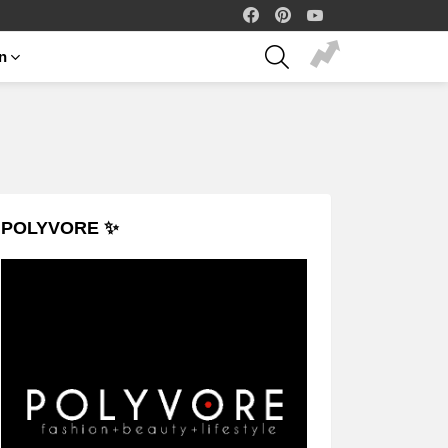
facebook
pinterest
youtube
SEARCH
on
POLYVORE ✨