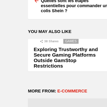
more
Quelles sont les étapes
essentielles pour commander u
colis Shein ?
YOU MAY ALSO LIKE
38
Shares
GAMES
Exploring Trustworthy and
Secure Gaming Platforms
Outside GamStop
Restrictions
MORE FROM:
E-COMMERCE