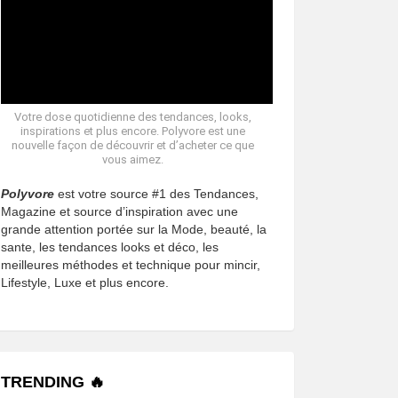
Votre dose quotidienne des tendances, looks,
inspirations et plus encore. Polyvore est une
nouvelle façon de découvrir et d’acheter ce que
vous aimez.
Polyvore
est votre source #1 des Tendances,
Magazine et source d’inspiration avec une
grande attention portée sur la Mode, beauté, la
sante, les tendances looks et déco, les
meilleures méthodes et technique pour mincir,
Lifestyle, Luxe et plus encore.
TRENDING 🔥