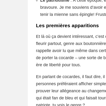
Le patriotisme
: À cette époque, en
bravoure. Je me souviens d’avoir es
tenir la mienne sans épingle! Frust
Les premières apparitions
Et là où ça devient intéressant, c’es
fleurir partout, genre aux boutonnièr
rappelle avoir lu que même dans certa
de porter la cocarde – une sorte de 
ère de liberté pour tous.
En parlant de cocardes, il faut dire, il
personnes préféraient afficher simpl
prouver leur allégeance au changeme
qui était fan de bleu et qui faisait tour
patriote, tu vois le genre ?