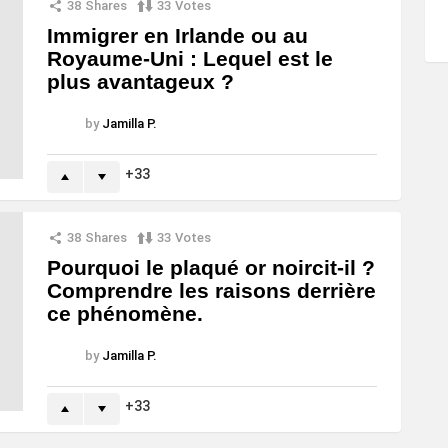
38
Shares
33
Votes
Immigrer en Irlande ou au
Royaume-Uni : Lequel est le
plus avantageux ?
by
Jamilla P.
33
38
Shares
33
Votes
Pourquoi le plaqué or noircit-il ?
Comprendre les raisons derrière
ce phénomène.
by
Jamilla P.
33