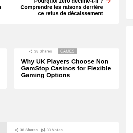
Pourquoi zéro décline-t-il ?
n
Comprendre les raisons derrière
ce refus de décaissement
38
Shares
GAMES
Why UK Players Choose Non
GamStop Casinos for Flexible
Gaming Options
38
Shares
33
Votes