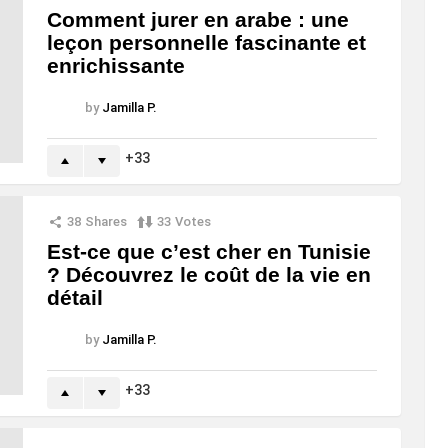
Comment jurer en arabe : une
leçon personnelle fascinante et
enrichissante
by
Jamilla P.
33
38
Shares
33
Votes
Est-ce que c’est cher en Tunisie
? Découvrez le coût de la vie en
détail
by
Jamilla P.
33