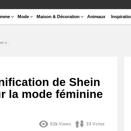
emme
Mode
Maison & Décoration
Animaux
Inspirati
minine ?
nification de Shein
ur la mode féminine
52k
Views
33
Votes