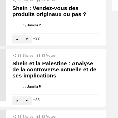
38
Shares
33
Votes
Shein : Vendez-vous des
produits originaux ou pas ?
by
Jamilla P.
33
38
Shares
33
Votes
Shein et la Palestine : Analyse
de la controverse actuelle et de
ses implications
by
Jamilla P.
33
38
Shares
33
Votes