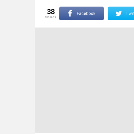
38
Facebook
Twit
shares