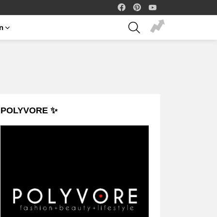
facebook
pinterest
youtube
SEARCH
on
POLYVORE ✨