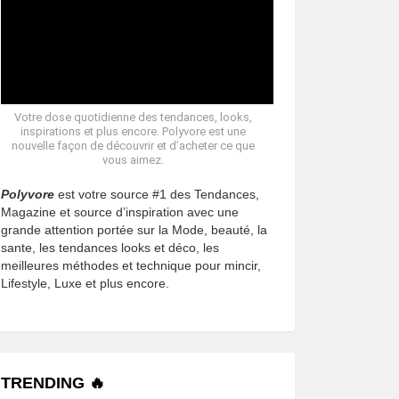
Votre dose quotidienne des tendances, looks,
inspirations et plus encore. Polyvore est une
nouvelle façon de découvrir et d’acheter ce que
vous aimez.
Polyvore
est votre source #1 des Tendances,
Magazine et source d’inspiration avec une
grande attention portée sur la Mode, beauté, la
sante, les tendances looks et déco, les
meilleures méthodes et technique pour mincir,
Lifestyle, Luxe et plus encore.
TRENDING 🔥