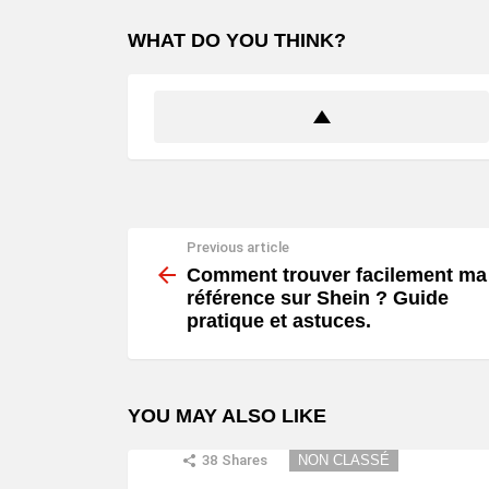
WHAT DO YOU THINK?
Previous article
See
more
Comment trouver facilement ma
référence sur Shein ? Guide
pratique et astuces.
YOU MAY ALSO LIKE
38
Shares
NON CLASSÉ