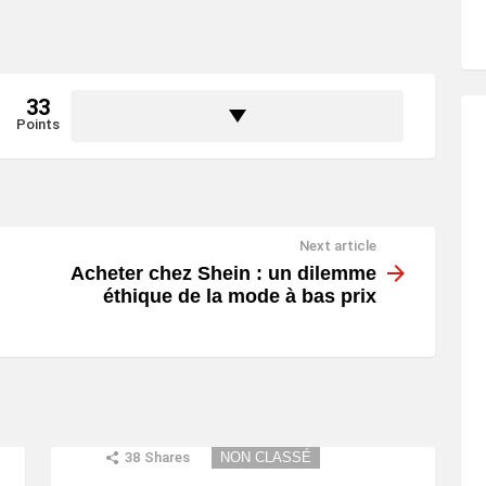
33
Points
Next article
Acheter chez Shein : un dilemme
éthique de la mode à bas prix
38
Shares
NON CLASSÉ