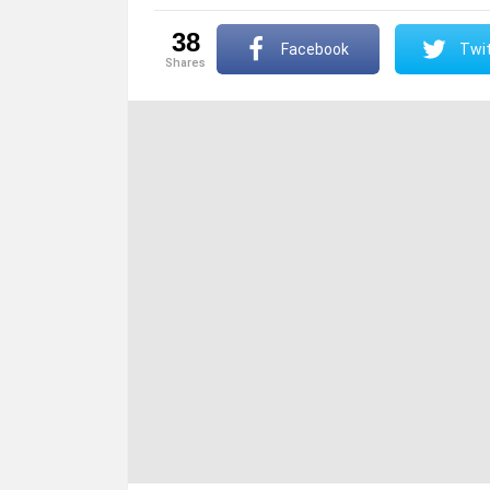
38
Facebook
Twit
shares