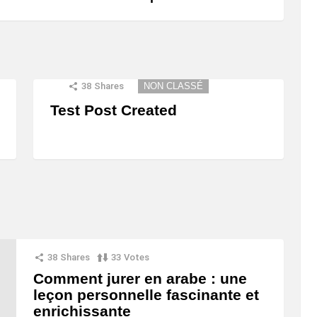
38
Shares
NON CLASSÉ
Test Post Created
38
Shares
33
Votes
Comment jurer en arabe : une
leçon personnelle fascinante et
enrichissante