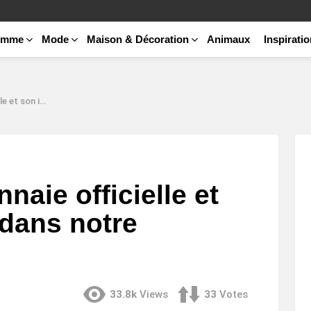
emme
Mode
Maison & Décoration
Animaux
Inspirati
ns notre économie ?
naie officielle et
dans notre
33.8k
Views
33
Votes