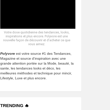
Votre dose quotidienne des tendances, looks,
inspirations et plus encore. Polyvore est une
nouvelle façon de découvrir et d’acheter ce que
vous aimez.
Polyvore
est votre source #1 des Tendances,
Magazine et source d’inspiration avec une
grande attention portée sur la Mode, beauté, la
sante, les tendances looks et déco, les
meilleures méthodes et technique pour mincir,
Lifestyle, Luxe et plus encore.
TRENDING 🔥