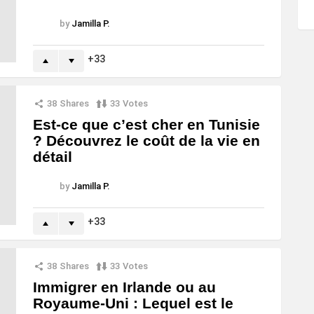
by
Jamilla P.
33
38
Shares
33
Votes
Est-ce que c’est cher en Tunisie
? Découvrez le coût de la vie en
détail
by
Jamilla P.
33
38
Shares
33
Votes
Immigrer en Irlande ou au
Royaume-Uni : Lequel est le