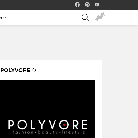
facebook
pinterest
youtube
SEARCH
on
POLYVORE ✨