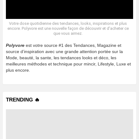
Votre dose quotidienne des tendances, looks, inspirations et plus
encore. Polyvore est une nouvelle façon de découvrir et d’acheter ce
que vous aimez.
Polyvore
est votre source #1 des Tendances, Magazine et
source d’inspiration avec une grande attention portée sur la
Mode, beauté, la sante, les tendances looks et déco, les
meilleures méthodes et technique pour mincir, Lifestyle, Luxe et
plus encore.
TRENDING 🔥