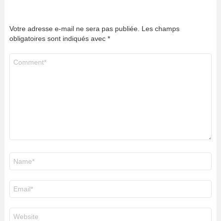
Votre adresse e-mail ne sera pas publiée.
Les champs
obligatoires sont indiqués avec
*
Commentaire
*
Nom
*
E-
mail
*
Site
web