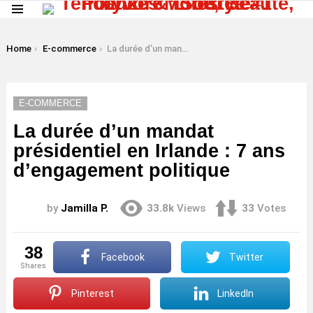
Menu
LATEST
STORIES
You are here:
Home
E-commerce
La durée d’un mandat présidentiel en Irlande : 7 ans d’engagement politique
E-COMMERCE
La durée d’un mandat
présidentiel en Irlande : 7 ans
d’engagement politique
by
Jamilla P.
33.8k
Views
33
Votes
38
Facebook
Twitter
shares
Pinterest
LinkedIn