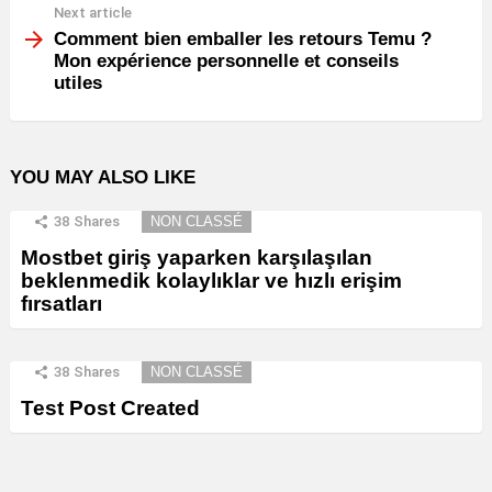
Next article
Comment bien emballer les retours Temu ?
Mon expérience personnelle et conseils
utiles
YOU MAY ALSO LIKE
38
Shares
NON CLASSÉ
Mostbet giriş yaparken karşılaşılan
beklenmedik kolaylıklar ve hızlı erişim
fırsatları
38
Shares
NON CLASSÉ
Test Post Created