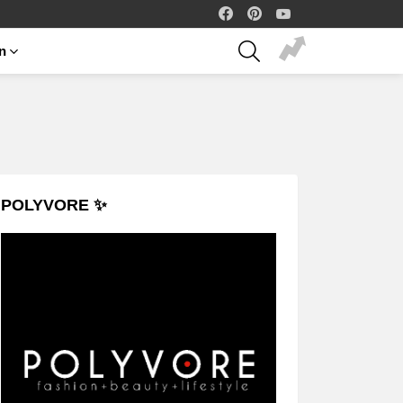
facebook
pinterest
youtube
SEARCH
on
POLYVORE ✨