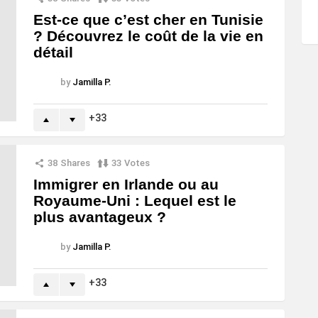
Est-ce que c’est cher en Tunisie
? Découvrez le coût de la vie en
détail
by
Jamilla P.
33
38
Shares
33
Votes
Immigrer en Irlande ou au
Royaume-Uni : Lequel est le
plus avantageux ?
by
Jamilla P.
33