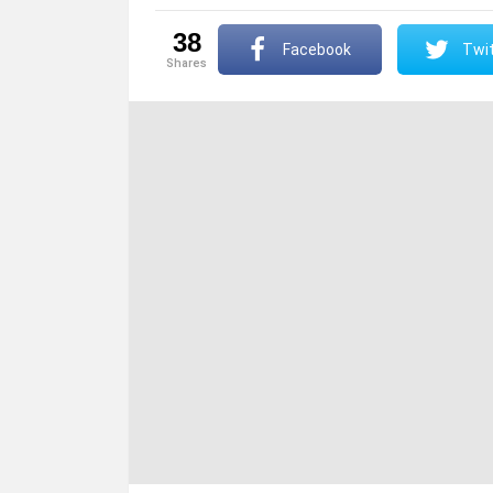
38
Facebook
Twit
shares