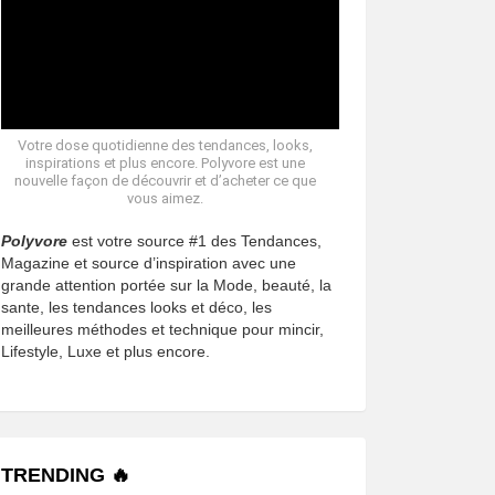
Votre dose quotidienne des tendances, looks,
inspirations et plus encore. Polyvore est une
nouvelle façon de découvrir et d’acheter ce que
vous aimez.
Polyvore
est votre source #1 des Tendances,
Magazine et source d’inspiration avec une
grande attention portée sur la Mode, beauté, la
sante, les tendances looks et déco, les
meilleures méthodes et technique pour mincir,
Lifestyle, Luxe et plus encore.
TRENDING 🔥