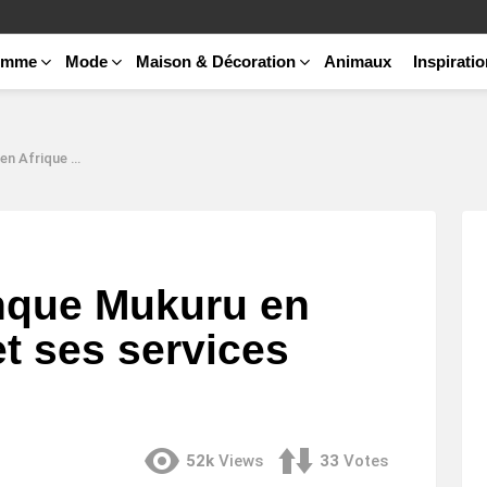
emme
Mode
Maison & Décoration
Animaux
Inspirati
services financiers ?
anque Mukuru en
t ses services
52k
Views
33
Votes