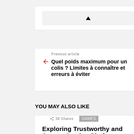
Previous article
See
more
Quel poids maximum pour un
colis ? Limites à connaître et
erreurs à éviter
YOU MAY ALSO LIKE
38
Shares
GAMES
Exploring Trustworthy and