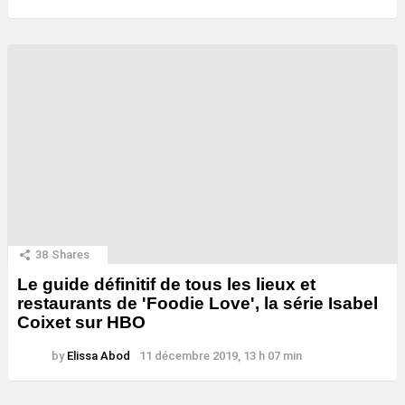
38
Shares
Le guide définitif de tous les lieux et
restaurants de 'Foodie Love', la série Isabel
Coixet sur HBO
by
Elissa Abod
11 décembre 2019, 13 h 07 min