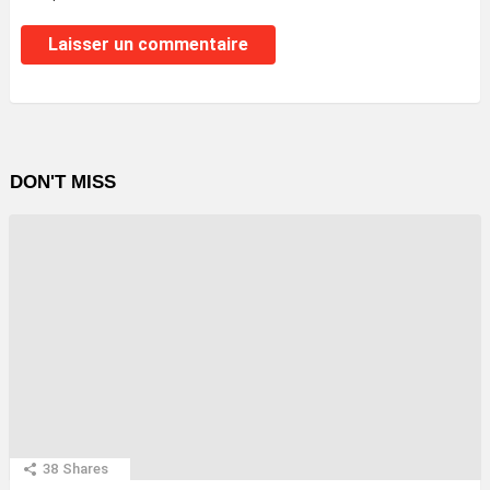
DON'T MISS
38
Shares