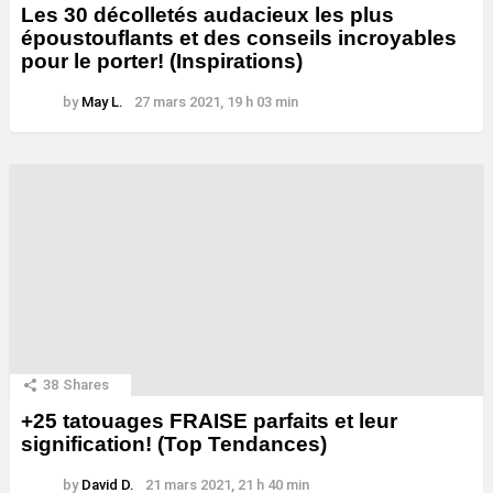
Les 30 décolletés audacieux les plus
époustouflants et des conseils incroyables
pour le porter! (Inspirations)
by
May L.
27 mars 2021, 19 h 03 min
38
Shares
+25 tatouages ​​FRAISE parfaits et leur
signification! (Top Tendances)
by
David D.
21 mars 2021, 21 h 40 min