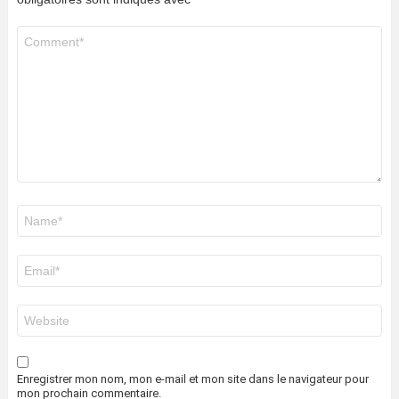
Commentaire
*
Nom
*
E-
mail
*
Site
web
Enregistrer mon nom, mon e-mail et mon site dans le navigateur pour
mon prochain commentaire.