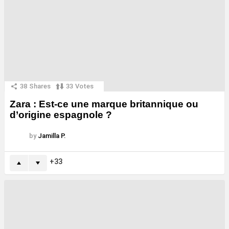
38
Shares
33
Votes
Zara : Est-ce une marque britannique ou
d’origine espagnole ?
by
Jamilla P.
33