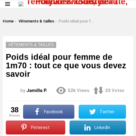
Menu
LATEST
STORIES
You are here:
Home
Vêtements & tailles
Poids idéal pour femme de 1m70 : tout ce que vous devez savoir
VÊTEMENTS & TAILLES
Poids idéal pour femme de
1m70 : tout ce que vous devez
savoir
by
Jamilla P.
52k
Views
33
Votes
38
Facebook
Twitter
shares
Pinterest
LinkedIn