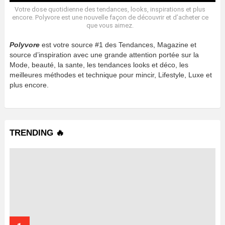
Votre dose quotidienne des tendances, looks, inspirations et plus
encore. Polyvore est une nouvelle façon de découvrir et d’acheter ce
que vous aimez.
Polyvore
est votre source #1 des Tendances, Magazine et
source d’inspiration avec une grande attention portée sur la
Mode, beauté, la sante, les tendances looks et déco, les
meilleures méthodes et technique pour mincir, Lifestyle, Luxe et
plus encore.
TRENDING 🔥