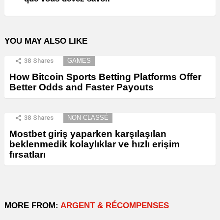
YOU MAY ALSO LIKE
38
Shares
GAMES
How Bitcoin Sports Betting Platforms Offer
Better Odds and Faster Payouts
38
Shares
NON CLASSÉ
Mostbet giriş yaparken karşılaşılan
beklenmedik kolaylıklar ve hızlı erişim
fırsatları
MORE FROM:
ARGENT & RÉCOMPENSES