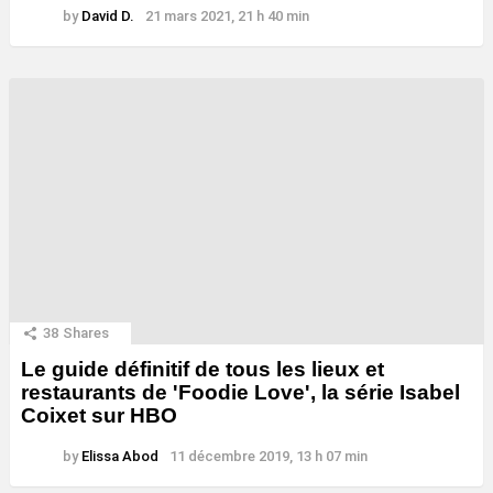
by
David D.
21 mars 2021, 21 h 40 min
38
Shares
Le guide définitif de tous les lieux et
restaurants de 'Foodie Love', la série Isabel
Coixet sur HBO
by
Elissa Abod
11 décembre 2019, 13 h 07 min