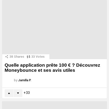
38
Shares
33
Votes
Quelle application prête 100 € ? Découvrez
Moneybounce et ses avis utiles
by
Jamilla P.
33