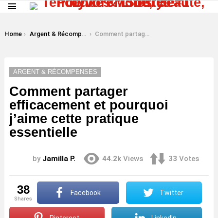
Menu
LATEST
STORIES
You are here:
Home
Argent & Récompenses
Comment partager efficacement et pourquoi j’aime cette pratique essentielle
ARGENT & RÉCOMPENSES
Comment partager
efficacement et pourquoi
j’aime cette pratique
essentielle
by
Jamilla P.
44.2k
Views
33
Votes
38
Facebook
Twitter
shares