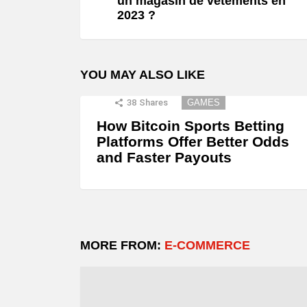
un magasin de vêtements en
2023 ?
YOU MAY ALSO LIKE
38
Shares
GAMES
How Bitcoin Sports Betting
Platforms Offer Better Odds
and Faster Payouts
MORE FROM:
E-COMMERCE