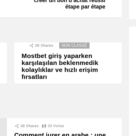
créer un bon d’achat réussi
étape par étape
38
Shares
NON CLASSÉ
Mostbet giriş yaparken
karşılaşılan beklenmedik
kolaylıklar ve hızlı erişim
fırsatları
38
Shares
33
Votes
Comment jurer en arabe : une