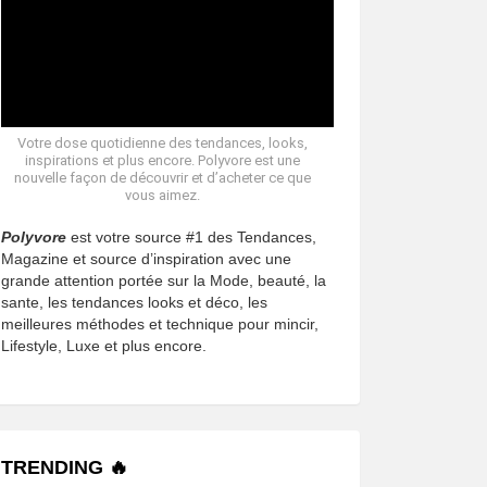
Votre dose quotidienne des tendances, looks,
inspirations et plus encore. Polyvore est une
nouvelle façon de découvrir et d’acheter ce que
vous aimez.
Polyvore
est votre source #1 des Tendances,
Magazine et source d’inspiration avec une
grande attention portée sur la Mode, beauté, la
sante, les tendances looks et déco, les
meilleures méthodes et technique pour mincir,
Lifestyle, Luxe et plus encore.
TRENDING 🔥