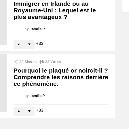
Immigrer en Irlande ou au
Royaume-Uni : Lequel est le
plus avantageux ?
by
Jamilla P.
33
38
Shares
33
Votes
Pourquoi le plaqué or noircit-il ?
Comprendre les raisons derrière
ce phénomène.
by
Jamilla P.
33