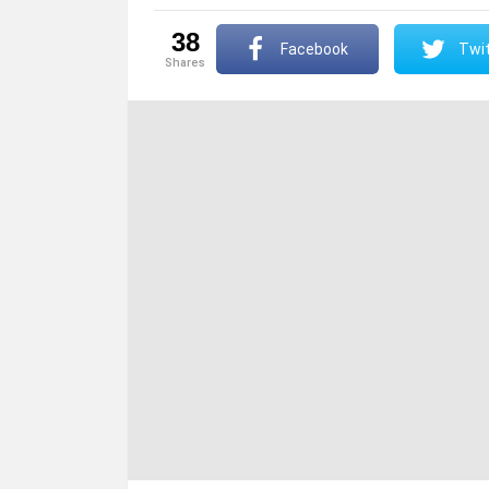
38
Facebook
Twit
shares