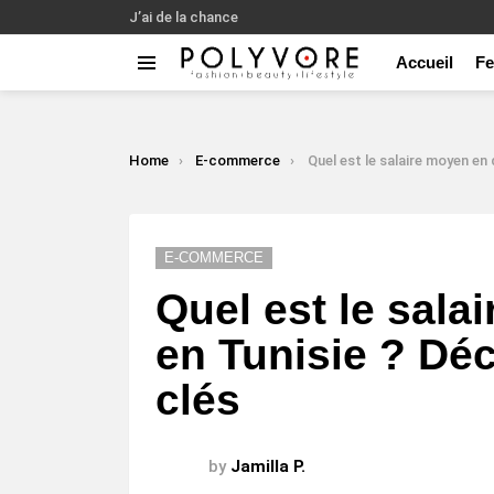
J’ai de la chance
Accueil
F
Menu
LATEST
STORIES
You are here:
Home
E-commerce
Quel est le salaire moyen en dinar en Tunisie ? Découv
E-COMMERCE
Quel est le sala
en Tunisie ? Déc
clés
by
Jamilla P.