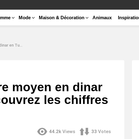
emme
Mode
Maison & Décoration
Animaux
Inspirati
rez les chiffres clés
ire moyen en dinar
ouvrez les chiffres
44.2k
Views
33
Votes