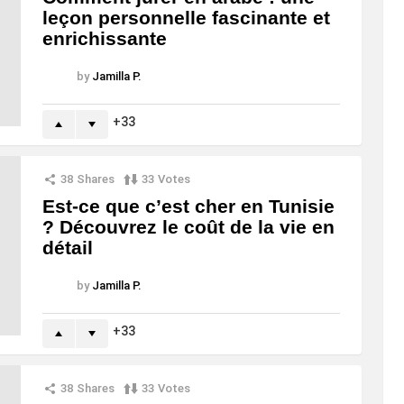
leçon personnelle fascinante et
enrichissante
by
Jamilla P.
33
38
Shares
33
Votes
Est-ce que c’est cher en Tunisie
? Découvrez le coût de la vie en
détail
by
Jamilla P.
33
38
Shares
33
Votes