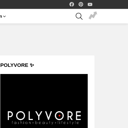
facebook
pinterest
youtube
SEARCH
on
POLYVORE ✨