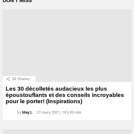
DON'T MISS
38
Shares
Les 30 décolletés audacieux les plus
époustouflants et des conseils incroyables
pour le porter! (Inspirations)
by
May L.
27 mars 2021, 19 h 03 min