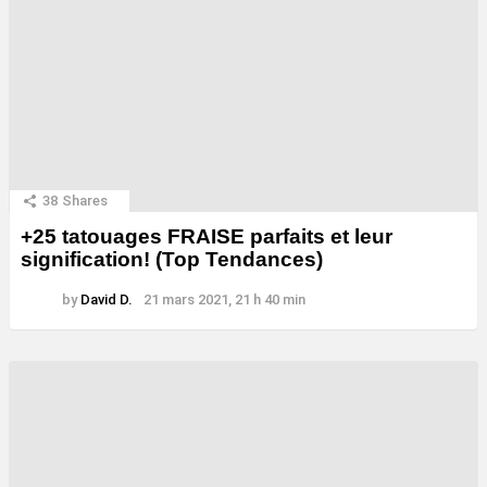
38
Shares
+25 tatouages ​​FRAISE parfaits et leur
signification! (Top Tendances)
by
David D.
21 mars 2021, 21 h 40 min