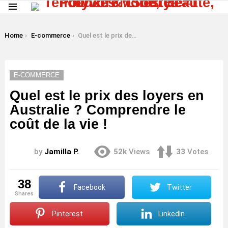
Menu
LATEST
STORIES
You are here:
Home
E-commerce
Quel est le prix des loyers en Australie ? Comprendre le coût de la vie !
E-COMMERCE
Quel est le prix des loyers en
Australie ? Comprendre le
coût de la vie !
by
Jamilla P.
52k
Views
33
Votes
38
Facebook
Twitter
shares
Pinterest
LinkedIn