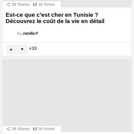
38
Shares
33
Votes
Est-ce que c’est cher en Tunisie ?
Découvrez le coût de la vie en détail
by
Jamilla P.
33
38
Shares
33
Votes