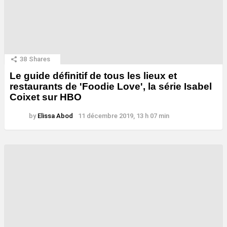
38
Shares
Le guide définitif de tous les lieux et
restaurants de 'Foodie Love', la série Isabel
Coixet sur HBO
by
Elissa Abod
11 décembre 2019, 13 h 07 min