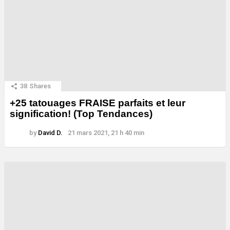
38
Shares
+25 tatouages ​​FRAISE parfaits et leur
signification! (Top Tendances)
by
David D.
21 mars 2021, 21 h 40 min