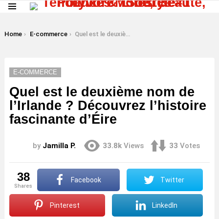
Menu
LATEST
STORIES
You are here:
Home
E-commerce
Quel est le deuxième nom de l’Irlande ? Découvrez l’histoire fascinante d’Éire
E-COMMERCE
Quel est le deuxième nom de
l’Irlande ? Découvrez l’histoire
fascinante d’Éire
by
Jamilla P.
33.8k
Views
33
Votes
38
Facebook
Twitter
shares
Pinterest
LinkedIn