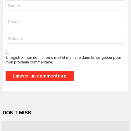
Nom
*
E-
mail
*
Site
web
Enregistrer mon nom, mon e-mail et mon site dans le navigateur pour
mon prochain commentaire.
DON'T MISS