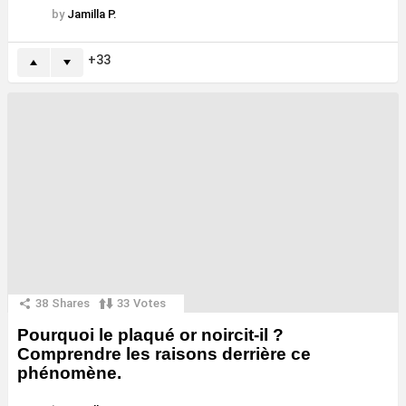
by
Jamilla P.
33
38
Shares
33
Votes
Pourquoi le plaqué or noircit-il ?
Comprendre les raisons derrière ce
phénomène.