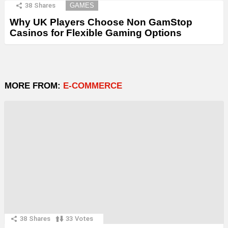
38
Shares
GAMES
Why UK Players Choose Non GamStop
Casinos for Flexible Gaming Options
MORE FROM:
E-COMMERCE
38
Shares
33
Votes