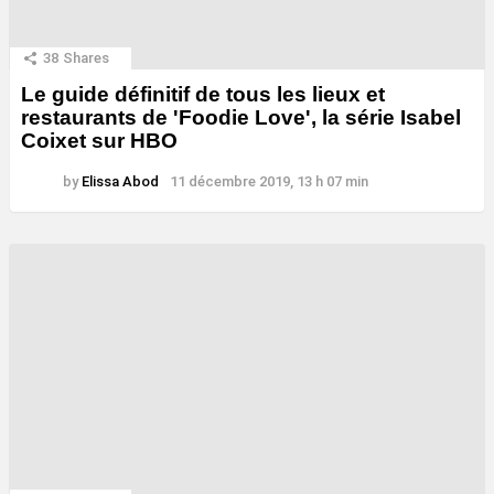
38
Shares
Le guide définitif de tous les lieux et
restaurants de 'Foodie Love', la série Isabel
Coixet sur HBO
by
Elissa Abod
11 décembre 2019, 13 h 07 min