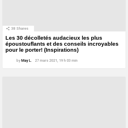
38
Shares
Les 30 décolletés audacieux les plus
époustouflants et des conseils incroyables
pour le porter! (Inspirations)
by
May L.
27 mars 2021, 19 h 03 min