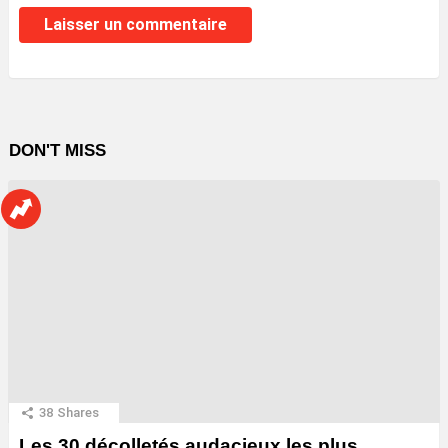
DON'T MISS
38
Shares
Les 30 décolletés audacieux les plus