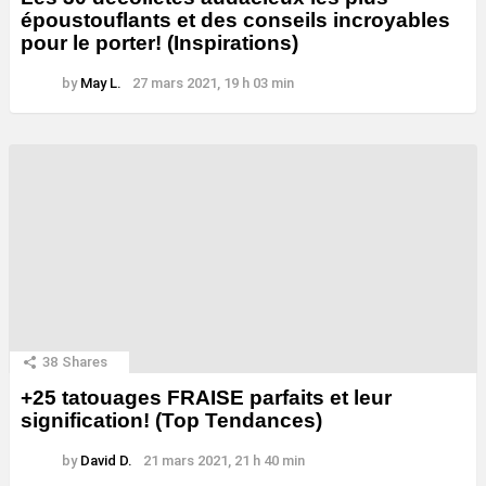
époustouflants et des conseils incroyables
pour le porter! (Inspirations)
by
May L.
27 mars 2021, 19 h 03 min
38
Shares
+25 tatouages ​​FRAISE parfaits et leur
signification! (Top Tendances)
by
David D.
21 mars 2021, 21 h 40 min