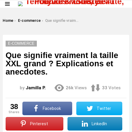
Menu
LATEST
STORIES
You are here:
Home
E-commerce
Que signifie vraiment la taille XXL grand ? Explications et anecdotes.
E-COMMERCE
Que signifie vraiment la taille
XXL grand ? Explications et
anecdotes.
by
Jamilla P.
26k
Views
33
Votes
38
Facebook
Twitter
shares
Pinterest
LinkedIn