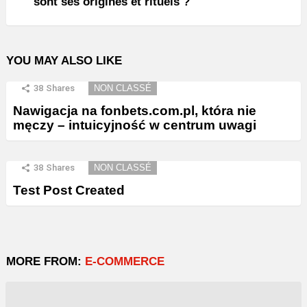
sont ses origines et rituels ?
YOU MAY ALSO LIKE
38
Shares
NON CLASSÉ
Nawigacja na fonbets.com.pl, która nie
męczy – intuicyjność w centrum uwagi
38
Shares
NON CLASSÉ
Test Post Created
MORE FROM:
E-COMMERCE