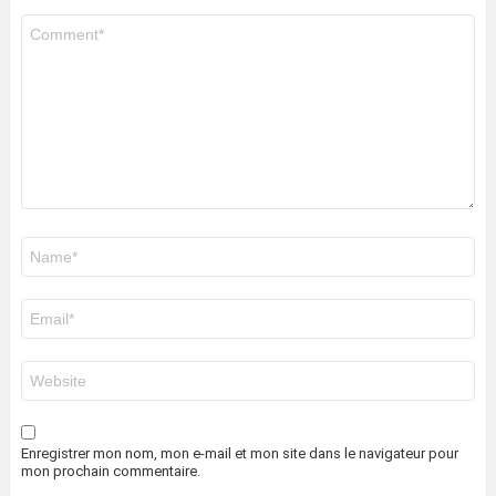
Commentaire
*
Nom
*
E-
mail
*
Site
web
Enregistrer mon nom, mon e-mail et mon site dans le navigateur pour
mon prochain commentaire.