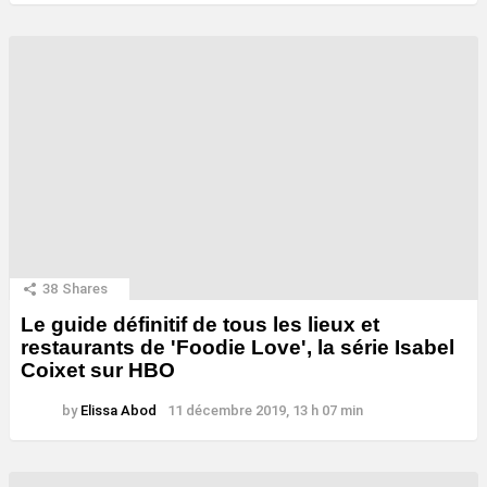
38
Shares
Le guide définitif de tous les lieux et
restaurants de 'Foodie Love', la série Isabel
Coixet sur HBO
by
Elissa Abod
11 décembre 2019, 13 h 07 min