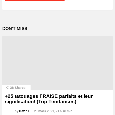
DON'T MISS
38
Shares
+25 tatouages ​​FRAISE parfaits et leur
signification! (Top Tendances)
by
David D.
21 mars 2021, 21 h 40 min