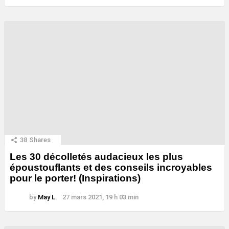
38
Shares
Les 30 décolletés audacieux les plus
époustouflants et des conseils incroyables
pour le porter! (Inspirations)
by
May L.
27 mars 2021, 19 h 03 min