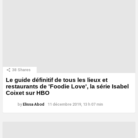
38
Shares
Le guide définitif de tous les lieux et
restaurants de 'Foodie Love', la série Isabel
Coixet sur HBO
by
Elissa Abod
11 décembre 2019, 13 h 07 min