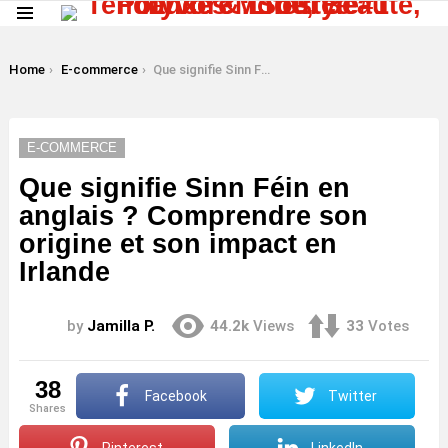
Menu
LATEST
STORIES
You are here:
Home
E-commerce
Que signifie Sinn Féin en anglais ? Comprendre son origine et son impact en Irlande
E-COMMERCE
Que signifie Sinn Féin en
anglais ? Comprendre son
origine et son impact en
Irlande
by
Jamilla P.
44.2k
Views
33
Votes
38
Facebook
Twitter
shares