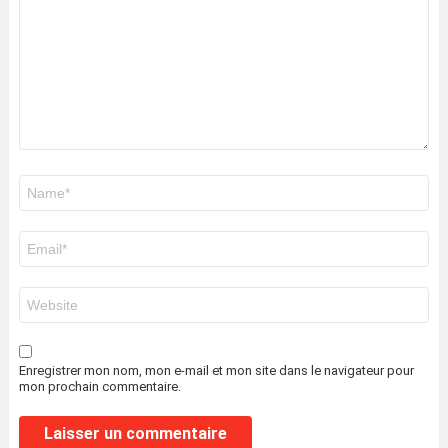
Nom
*
E-
mail
*
Site
web
Enregistrer mon nom, mon e-mail et mon site dans le navigateur pour
mon prochain commentaire.