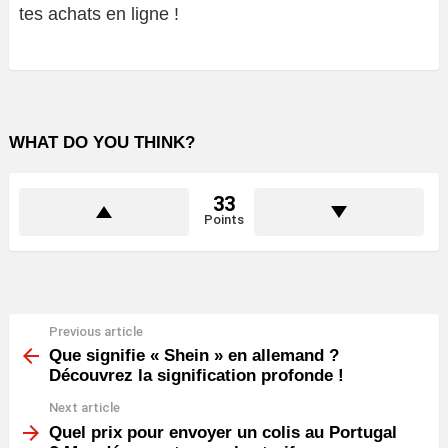
tes achats en ligne !
WHAT DO YOU THINK?
33
Points
Previous article
See
more
Que signifie « Shein » en allemand ?
Découvrez la signification profonde !
Next article
Quel prix pour envoyer un colis au Portugal