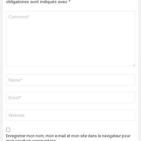
obligatoires sont indiqués avec
*
Commentaire
*
Nom
*
E-
mail
*
Site
web
Enregistrer mon nom, mon e-mail et mon site dans le navigateur pour
mon prochain commentaire.