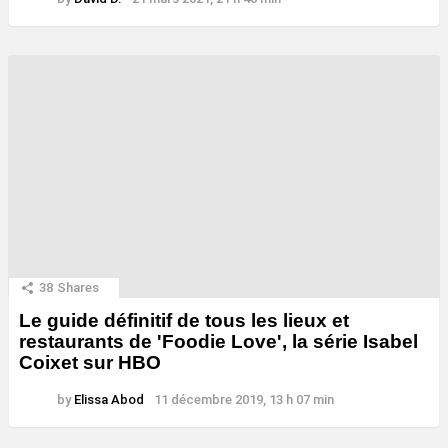
38
Shares
Le guide définitif de tous les lieux et
restaurants de 'Foodie Love', la série Isabel
Coixet sur HBO
by
Elissa Abod
11 décembre 2019, 13 h 07 min