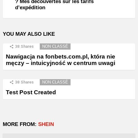
? Mes découvertes sur les tarifs
d’expédition
YOU MAY ALSO LIKE
38
Shares
NON CLASSÉ
Nawigacja na fonbets.com.pl, która nie
męczy – intuicyjność w centrum uwagi
38
Shares
NON CLASSÉ
Test Post Created
MORE FROM:
SHEIN