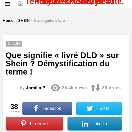
Menu
LATEST
STORIES
You are here:
Home
SHEIN
Que signifie « livré DLD » sur Shein ? Démystification du terme !
SHEIN
Que signifie « livré DLD » sur
Shein ? Démystification du
terme !
by
Jamilla P.
36.4k
Views
33
Votes
38
Facebook
Twitter
shares
Pinterest
LinkedIn