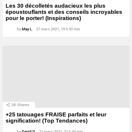
Les 30 décolletés audacieux les plus
époustouflants et des conseils incroyables
pour le porter! (Inspirations)
by
May L.
27 mars 2021, 19 h 03 min
38
Shares
+25 tatouages ​​FRAISE parfaits et leur
signification! (Top Tendances)
by
David D.
21 mars 2021, 21 h 40 min