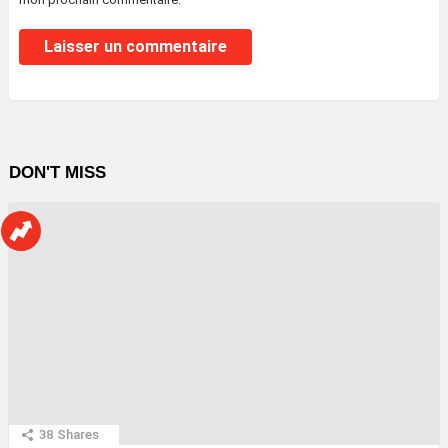
DON'T MISS
38
Shares