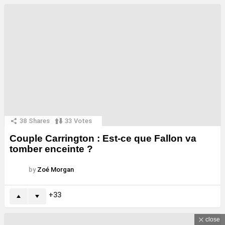
38
Shares
33
Votes
Couple Carrington : Est-ce que Fallon va
tomber enceinte ?
by
Zoé Morgan
33
close