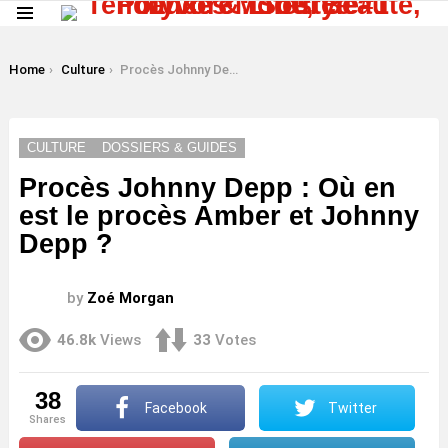
Menu
LATEST
STORIES
You are here:
Home
Culture
Procès Johnny Depp : Où en est le procès Amber et Johnny Depp ?
CULTURE
DOSSIERS & GUIDES
Procès Johnny Depp : Où en
est le procès Amber et Johnny
Depp ?
by
Zoé Morgan
46.8k
Views
33
Votes
38
Facebook
Twitter
shares