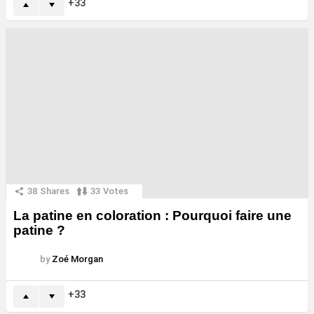
33
38
Shares
33
Votes
La patine en coloration : Pourquoi faire une
patine ?
by
Zoé Morgan
33