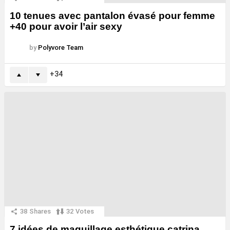
10 tenues avec pantalon évasé pour femme
+40 pour avoir l’air sexy
by
Polyvore Team
34
38
Shares
32
Votes
7 idées de maquillage esthétique catrina