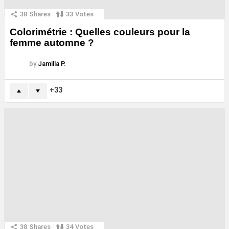
38
Shares
33
Votes
Colorimétrie : Quelles couleurs pour la
femme automne ?
by
Jamilla P.
33
38
Shares
34
Votes