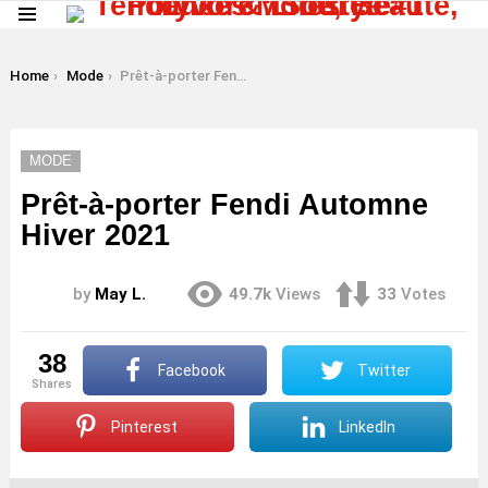
Menu
LATEST
STORIES
You are here:
Home
Mode
Prêt-à-porter Fendi Automne Hiver 2021
MODE
Prêt-à-porter Fendi Automne
Hiver 2021
by
May L.
49.7k
Views
33
Votes
38
Facebook
Twitter
shares
Pinterest
LinkedIn