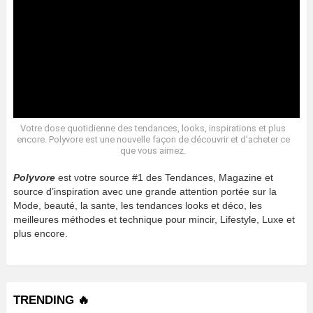
Votre dose quotidienne des tendances, looks, inspirations et plus
encore. Polyvore est une nouvelle façon de découvrir et d’acheter ce
que vous aimez.
Polyvore
est votre source #1 des Tendances, Magazine et
source d’inspiration avec une grande attention portée sur la
Mode, beauté, la sante, les tendances looks et déco, les
meilleures méthodes et technique pour mincir, Lifestyle, Luxe et
plus encore.
TRENDING 🔥