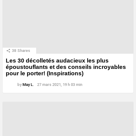
38
Shares
Les 30 décolletés audacieux les plus
époustouflants et des conseils incroyables
pour le porter! (Inspirations)
by
May L.
27 mars 2021, 19 h 03 min