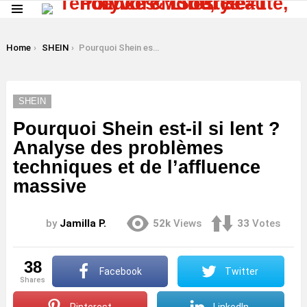
Menu
LATEST
STORIES
You are here:
Home
SHEIN
Pourquoi Shein est-il si lent ? Analyse des problèmes techniques et de l’affluence massive
SHEIN
Pourquoi Shein est-il si lent ?
Analyse des problèmes
techniques et de l’affluence
massive
by
Jamilla P.
52k
Views
33
Votes
38
Facebook
Twitter
shares