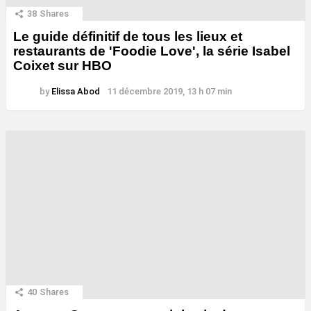
38
Shares
Le guide définitif de tous les lieux et
restaurants de 'Foodie Love', la série Isabel
Coixet sur HBO
by
Elissa Abod
11 décembre 2019, 13 h 07 min
40
Shares