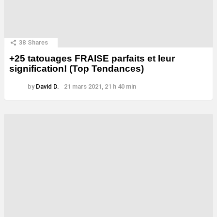
38
Shares
+25 tatouages ​​FRAISE parfaits et leur
signification! (Top Tendances)
by
David D.
21 mars 2021, 21 h 40 min