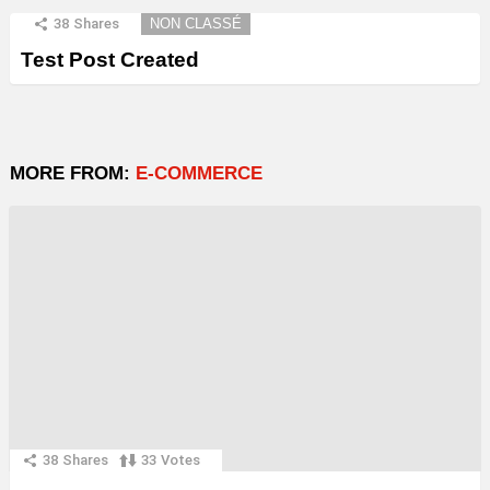
38
Shares
NON CLASSÉ
Test Post Created
MORE FROM:
E-COMMERCE
38
Shares
33
Votes