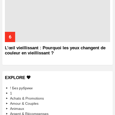
L’œil vieillissant : Pourquoi les yeux changent de
couleur en vieillissant ?
EXPLORE 💖
! Без рубрики
1
Achats & Promotions
Amour & Couples
Animaux
Argent & Récompenses