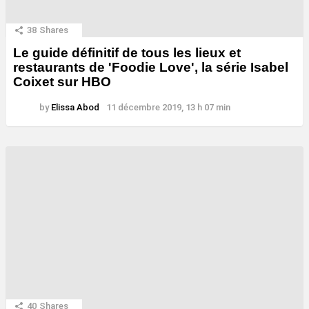
38
Shares
Le guide définitif de tous les lieux et
restaurants de 'Foodie Love', la série Isabel
Coixet sur HBO
by
Elissa Abod
11 décembre 2019, 13 h 07 min
40
Shares