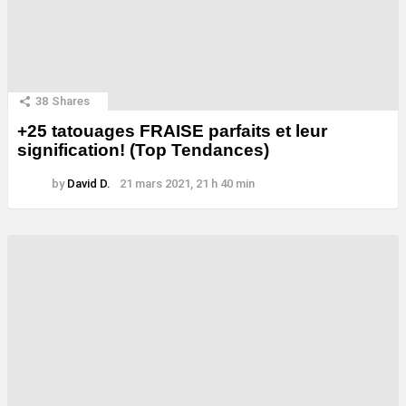
38
Shares
+25 tatouages ​​FRAISE parfaits et leur
signification! (Top Tendances)
by
David D.
21 mars 2021, 21 h 40 min