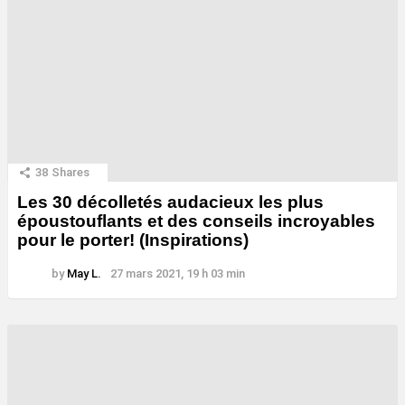
38
Shares
Les 30 décolletés audacieux les plus
époustouflants et des conseils incroyables
pour le porter! (Inspirations)
by
May L.
27 mars 2021, 19 h 03 min