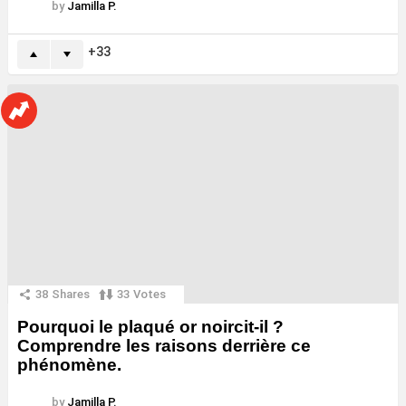
by
Jamilla P.
33
38
Shares
33
Votes
Pourquoi le plaqué or noircit-il ?
Comprendre les raisons derrière ce
phénomène.
by
Jamilla P.