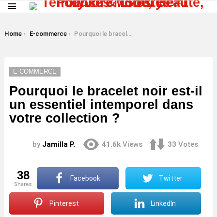
Menu
LATEST
STORIES
You are here:
Home
E-commerce
Pourquoi le bracelet noir est-il un essentiel intemporel dans votre collection ?
E-COMMERCE
Pourquoi le bracelet noir est-il
un essentiel intemporel dans
votre collection ?
by
Jamilla P.
41.6k
Views
33
Votes
38
Facebook
Twitter
shares
Pinterest
LinkedIn