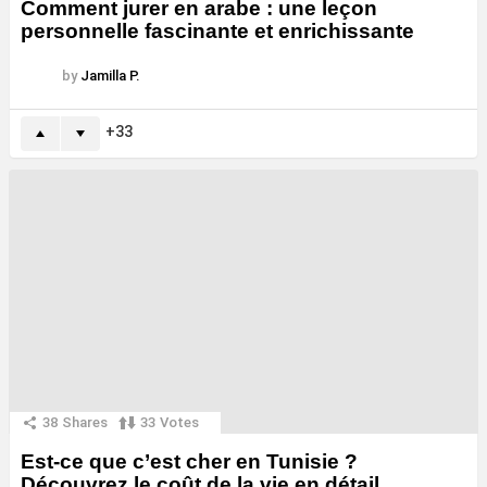
Comment jurer en arabe : une leçon
personnelle fascinante et enrichissante
by
Jamilla P.
33
38
Shares
33
Votes
Est-ce que c’est cher en Tunisie ?
Découvrez le coût de la vie en détail