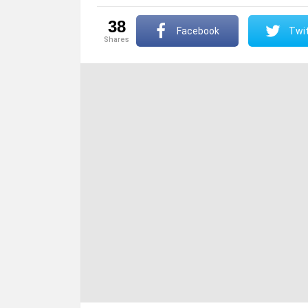
38
Facebook
Twit
shares