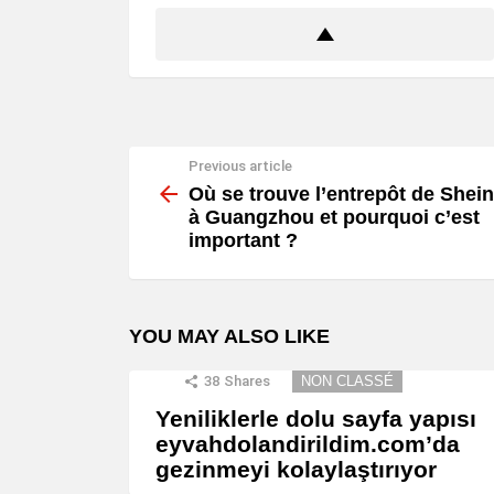
Previous article
See
more
Où se trouve l’entrepôt de Shein
à Guangzhou et pourquoi c’est
important ?
YOU MAY ALSO LIKE
38
Shares
NON CLASSÉ
Yeniliklerle dolu sayfa yapısı
eyvahdolandirildim.com’da
gezinmeyi kolaylaştırıyor