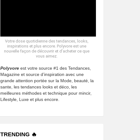
Votre dose quotidienne des tendances, looks,
inspirations et plus encore. Polyvore est une
nouvelle façon de découvrir et d’acheter ce que
vous aimez.
Polyvore
est votre source #1 des Tendances,
Magazine et source d’inspiration avec une
grande attention portée sur la Mode, beauté, la
sante, les tendances looks et déco, les
meilleures méthodes et technique pour mincir,
Lifestyle, Luxe et plus encore.
TRENDING 🔥