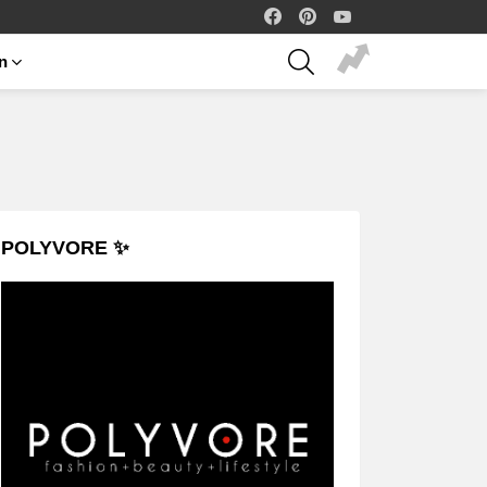
facebook
pinterest
youtube
SEARCH
on
POLYVORE ✨