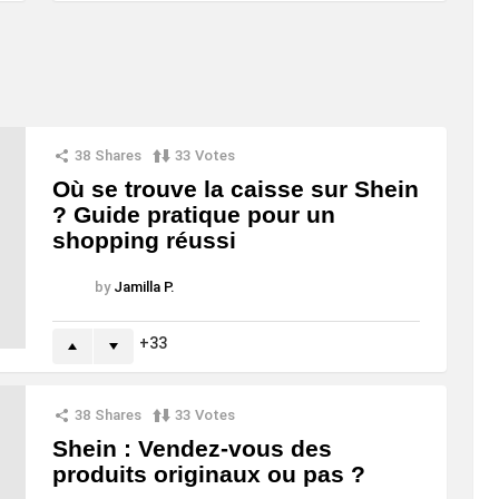
38
Shares
33
Votes
Où se trouve la caisse sur Shein
? Guide pratique pour un
shopping réussi
by
Jamilla P.
33
38
Shares
33
Votes
Shein : Vendez-vous des
produits originaux ou pas ?