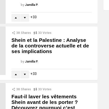
by
Jamilla P.
33
38
Shares
33
Votes
Shein et la Palestine : Analyse
de la controverse actuelle et de
ses implications
by
Jamilla P.
33
38
Shares
33
Votes
Faut-il laver les vêtements
Shein avant de les porter ?
Découvrez pourquoi c’est