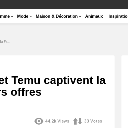
emme
Mode
Maison & Décoration
Animaux
Inspirati
stibles ?
et Temu captivent la
s offres
44.2k
Views
33
Votes