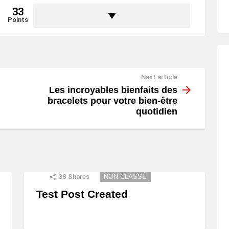
33
Points
Next article
Les incroyables bienfaits des
bracelets pour votre bien-être
quotidien
38
Shares
NON CLASSÉ
Test Post Created