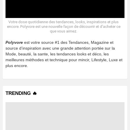
Votre dose quotidienne des tendances, looks, inspirations et plus
encore. Polyvore est une nouvelle façon de découvrir et d’acheter ce
que vous aimez.
Polyvore
est votre source #1 des Tendances, Magazine et
source d’inspiration avec une grande attention portée sur la
Mode, beauté, la sante, les tendances looks et déco, les
meilleures méthodes et technique pour mincir, Lifestyle, Luxe et
plus encore.
TRENDING 🔥