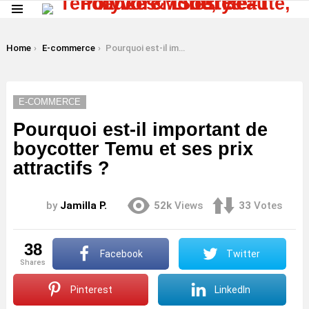
Menu
LATEST
STORIES
You are here:
Home
E-commerce
Pourquoi est-il important de boycotter Temu et ses prix attractifs ?
E-COMMERCE
Pourquoi est-il important de
boycotter Temu et ses prix
attractifs ?
by
Jamilla P.
52k
Views
33
Votes
38
Facebook
Twitter
shares
Pinterest
LinkedIn