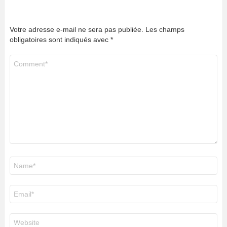
Votre adresse e-mail ne sera pas publiée.
Les champs
obligatoires sont indiqués avec
*
Commentaire
*
Nom
*
E-
mail
*
Site
web