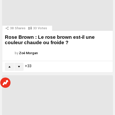
38
Shares
33
Votes
Rose Brown : Le rose brown est-il une
couleur chaude ou froide ?
by
Zoé Morgan
33