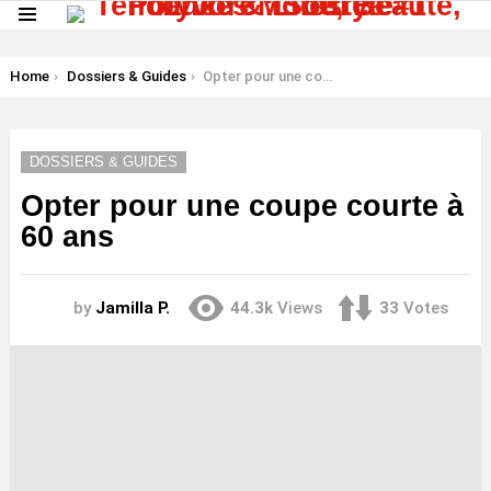
Menu
LATEST
STORIES
You are here:
Home
Dossiers & Guides
Opter pour une coupe courte à 60 ans
DOSSIERS & GUIDES
Opter pour une coupe courte à
60 ans
by
Jamilla P.
44.3k
Views
33
Votes