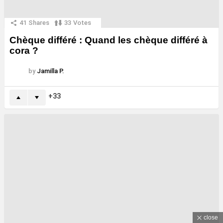
41
Shares
33
Votes
Chèque différé : Quand les chèque différé à
cora ?
by
Jamilla P.
33
close