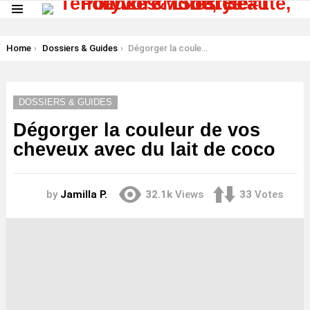
Menu
LATEST
STORIES
You are here:
Home
Dossiers & Guides
Dégorger la couleur de vos cheveux avec du lait de coco
DOSSIERS & GUIDES
Dégorger la couleur de vos
cheveux avec du lait de coco
by
Jamilla P.
32.1k
Views
33
Votes