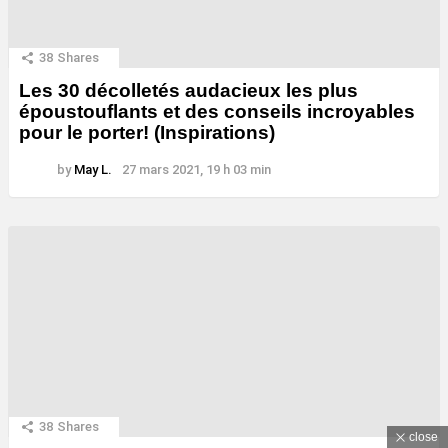
38
Shares
Les 30 décolletés audacieux les plus
époustouflants et des conseils incroyables
pour le porter! (Inspirations)
by
May L.
27 mars 2021, 19 h 03 min
38
Shares
close