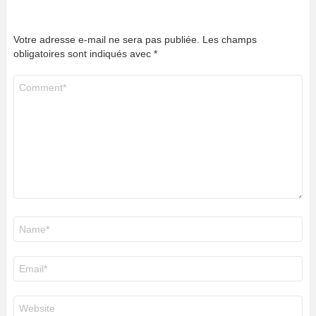
Votre adresse e-mail ne sera pas publiée.
Les champs
obligatoires sont indiqués avec
*
Commentaire
*
Nom
*
E-
mail
*
Site
web