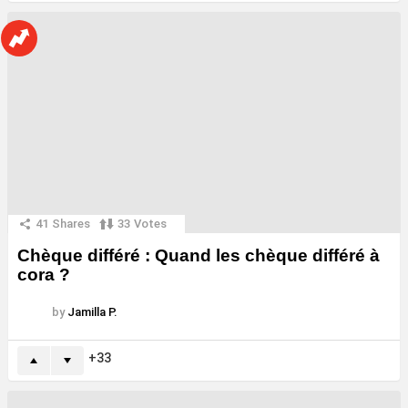
41
Shares
33
Votes
Chèque différé : Quand les chèque différé à
cora ?
by
Jamilla P.
33