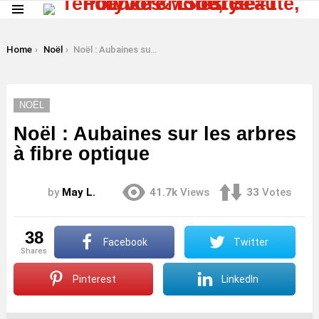
Menu
LATEST
STORIES
You are here:
Home
Noël
Noël : Aubaines sur les arbres à fibre optique
NOËL
Noël : Aubaines sur les arbres
à fibre optique
by
May L.
41.7k
Views
33
Votes
38
Facebook
Twitter
shares
Pinterest
LinkedIn