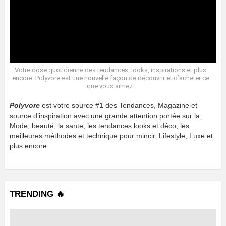
Votre dose quotidienne des tendances, looks, inspirations et plus
encore. Polyvore est une nouvelle façon de découvrir et d’acheter ce
que vous aimez.
Polyvore
est votre source #1 des Tendances, Magazine et
source d’inspiration avec une grande attention portée sur la
Mode, beauté, la sante, les tendances looks et déco, les
meilleures méthodes et technique pour mincir, Lifestyle, Luxe et
plus encore.
TRENDING 🔥