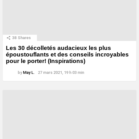
38
Shares
Les 30 décolletés audacieux les plus
époustouflants et des conseils incroyables
pour le porter! (Inspirations)
by
May L.
27 mars 2021, 19 h 03 min