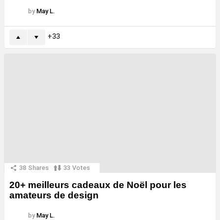
by
May L.
33
38
Shares
33
Votes
20+ meilleurs cadeaux de Noël pour les
amateurs de design
by
May L.