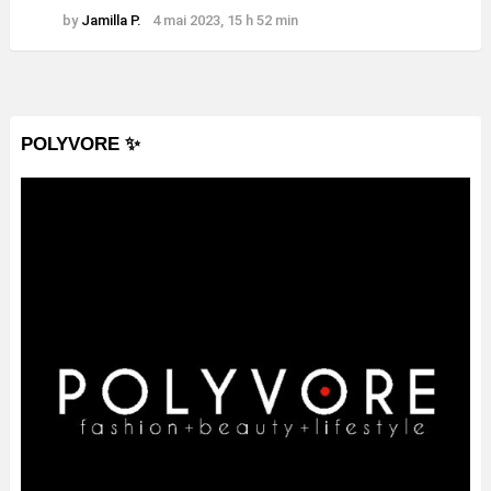
by
Jamilla P.
4 mai 2023, 15 h 52 min
POLYVORE ✨