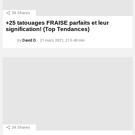
38
Shares
+25 tatouages ​​FRAISE parfaits et leur
signification! (Top Tendances)
by
David D.
21 mars 2021, 21 h 40 min
38
Shares