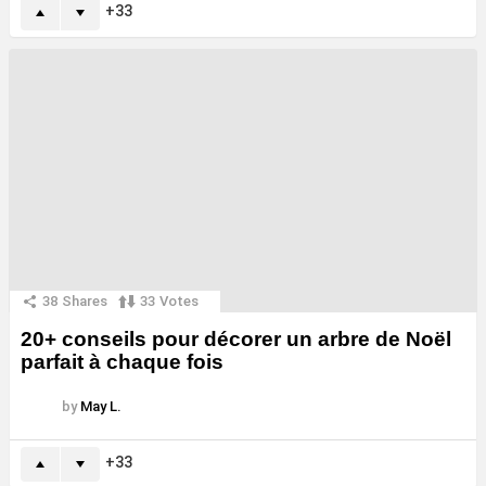
33
38
Shares
33
Votes
20+ conseils pour décorer un arbre de Noël
parfait à chaque fois
by
May L.
33