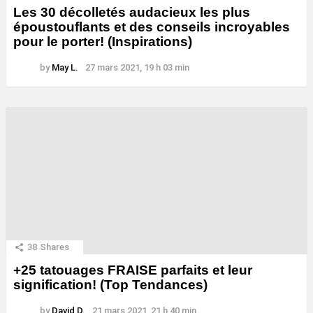
Les 30 décolletés audacieux les plus
époustouflants et des conseils incroyables
pour le porter! (Inspirations)
by
May L.
27 mars 2021, 19 h 03 min
38
Shares
+25 tatouages ​​FRAISE parfaits et leur
signification! (Top Tendances)
by
David D.
21 mars 2021, 21 h 40 min