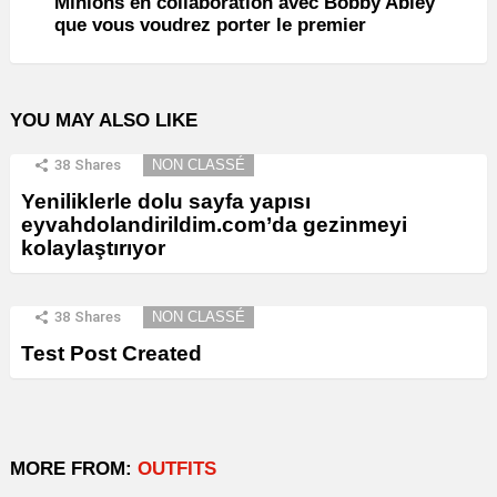
Minions en collaboration avec Bobby Abley
que vous voudrez porter le premier
YOU MAY ALSO LIKE
38
Shares
NON CLASSÉ
Yeniliklerle dolu sayfa yapısı
eyvahdolandirildim.com’da gezinmeyi
kolaylaştırıyor
38
Shares
NON CLASSÉ
Test Post Created
MORE FROM:
OUTFITS