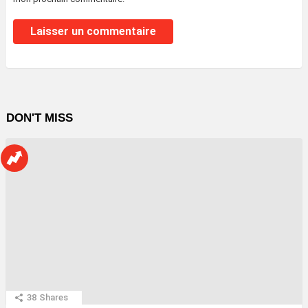
DON'T MISS
38
Shares