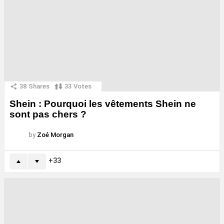
38
Shares
33
Votes
Shein : Pourquoi les vêtements Shein ne
sont pas chers ?
by
Zoé Morgan
33