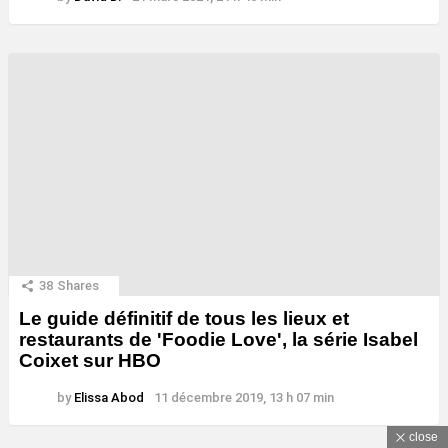
38
Shares
Le guide définitif de tous les lieux et
restaurants de 'Foodie Love', la série Isabel
Coixet sur HBO
by
Elissa Abod
11 décembre 2019, 13 h 07 min
close