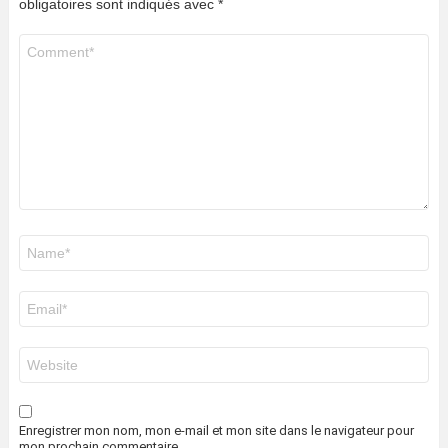
obligatoires sont indiqués avec
*
Commentaire
*
Nom
*
E-
mail
*
Site
web
Enregistrer mon nom, mon e-mail et mon site dans le navigateur pour
mon prochain commentaire.