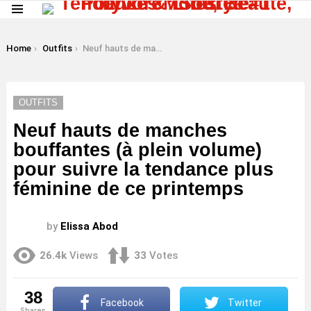
Menu
LATEST
STORIES
You are here:
Home
Outfits
Neuf hauts de manches bouffantes (à plein volume) pour suivre la tendance plus féminine de ce printemps
OUTFITS
Neuf hauts de manches
bouffantes (à plein volume)
pour suivre la tendance plus
féminine de ce printemps
by
Elissa Abod
26.4k
Views
33
Votes
38
Facebook
Twitter
shares