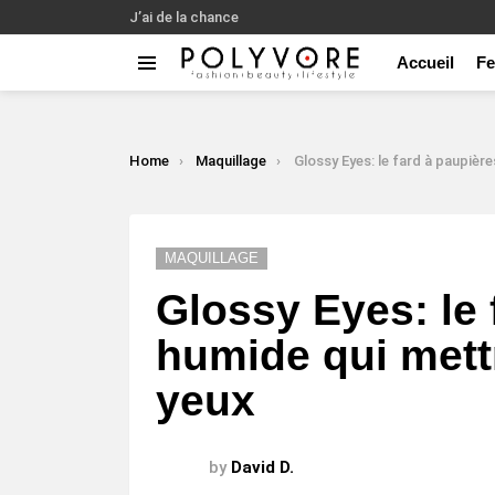
J’ai de la chance
Accueil
F
Menu
LATEST
STORIES
You are here:
Home
Maquillage
Glossy Eyes: le fard à paupières humide qui mettra en 
MAQUILLAGE
Glossy Eyes: le 
humide qui mett
yeux
by
David D.