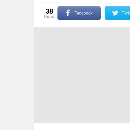
38
Facebook
Twit
shares