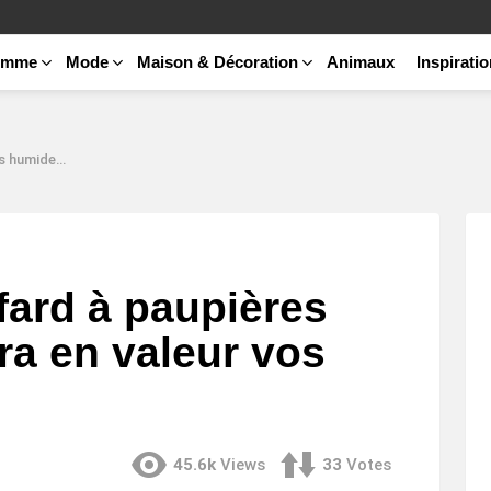
emme
Mode
Maison & Décoration
Animaux
Inspirati
valeur vos yeux
fard à paupières
ra en valeur vos
45.6k
Views
33
Votes