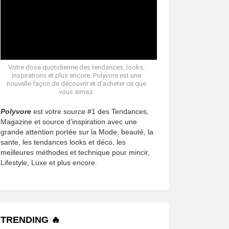
Votre dose quotidienne des tendances, looks,
inspirations et plus encore. Polyvore est une
nouvelle façon de découvrir et d’acheter ce que
vous aimez.
Polyvore
est votre source #1 des Tendances,
Magazine et source d’inspiration avec une
grande attention portée sur la Mode, beauté, la
sante, les tendances looks et déco, les
meilleures méthodes et technique pour mincir,
Lifestyle, Luxe et plus encore.
TRENDING 🔥