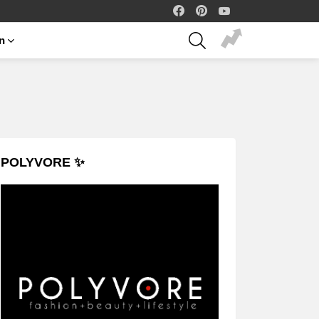
facebook
pinterest
youtube
SEARCH
on
POLYVORE ✨