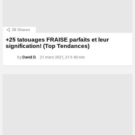
38
Shares
+25 tatouages ​​FRAISE parfaits et leur
signification! (Top Tendances)
by
David D.
21 mars 2021, 21 h 40 min