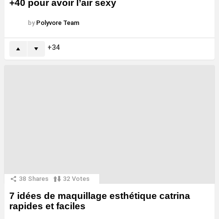
+40 pour avoir l’air sexy
by
Polyvore Team
34
38
Shares
32
Votes
7 idées de maquillage esthétique catrina
rapides et faciles