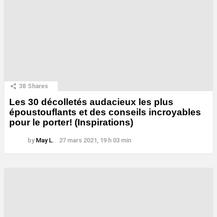
38
Shares
Les 30 décolletés audacieux les plus
époustouflants et des conseils incroyables
pour le porter! (Inspirations)
by
May L.
27 mars 2021, 19 h 03 min