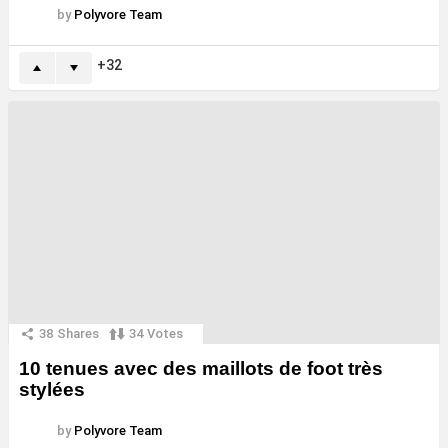
by
Polyvore Team
32
38
Shares
34
Votes
10 tenues avec des maillots de foot très
stylées
by
Polyvore Team