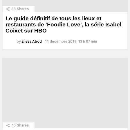
38
Shares
Le guide définitif de tous les lieux et
restaurants de 'Foodie Love', la série Isabel
Coixet sur HBO
by
Elissa Abod
11 décembre 2019, 13 h 07 min
40
Shares