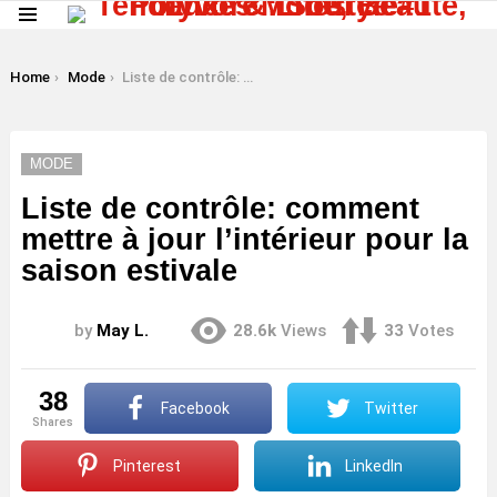
Menu
LATEST
STORIES
You are here:
Home
Mode
Liste de contrôle: comment mettre à jour l’intérieur pour la saison estivale
MODE
Liste de contrôle: comment
mettre à jour l’intérieur pour la
saison estivale
by
May L.
28.6k
Views
33
Votes
38
Facebook
Twitter
shares
Pinterest
LinkedIn