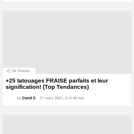
38
Shares
+25 tatouages ​​FRAISE parfaits et leur
signification! (Top Tendances)
by
David D.
21 mars 2021, 21 h 40 min