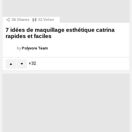
38
Shares
32
Votes
7 idées de maquillage esthétique catrina
rapides et faciles
by
Polyvore Team
32