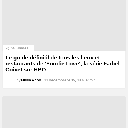
38
Shares
Le guide définitif de tous les lieux et
restaurants de 'Foodie Love', la série Isabel
Coixet sur HBO
by
Elissa Abod
11 décembre 2019, 13 h 07 min