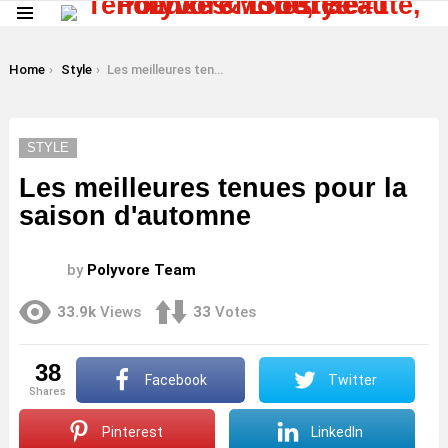
Menu
LATEST
STORIES
You are here:
Home
Style
Les meilleures tenues pour la saison d'automne
STYLE
Les meilleures tenues pour la
saison d'automne
by
Polyvore Team
33.9k
Views
33
Votes
38
Facebook
Twitter
shares
Pinterest
LinkedIn