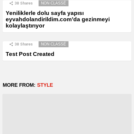
38
Shares
NON CLASSÉ
Yeniliklerle dolu sayfa yapısı
eyvahdolandirildim.com’da gezinmeyi
kolaylaştırıyor
38
Shares
NON CLASSÉ
Test Post Created
MORE FROM:
STYLE