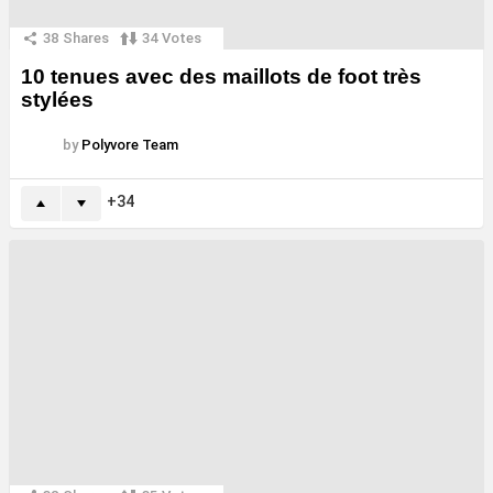
38
Shares
34
Votes
10 tenues avec des maillots de foot très
stylées
by
Polyvore Team
34