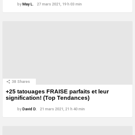
by
May L.
27 mars 2021, 19 h 03 min
38
Shares
+25 tatouages ​​FRAISE parfaits et leur
signification! (Top Tendances)
by
David D.
21 mars 2021, 21 h 40 min