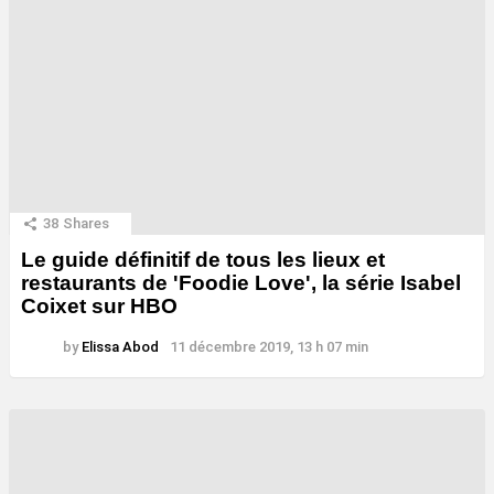
38
Shares
Le guide définitif de tous les lieux et
restaurants de 'Foodie Love', la série Isabel
Coixet sur HBO
by
Elissa Abod
11 décembre 2019, 13 h 07 min