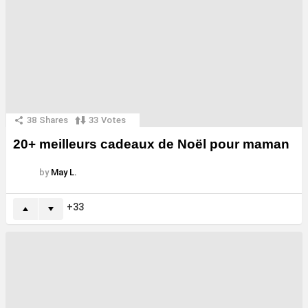
38
Shares
33
Votes
20+ meilleurs cadeaux de Noël pour maman
by
May L.
33