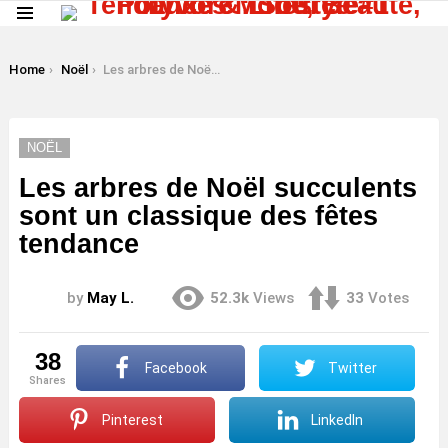
Menu
LATEST
STORIES
You are here:
Home
Noël
Les arbres de Noël succulents sont un classique des fêtes tendance
NOËL
Les arbres de Noël succulents
sont un classique des fêtes
tendance
by
May L.
52.3k
Views
33
Votes
38
Facebook
Twitter
shares
Pinterest
LinkedIn