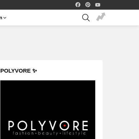
facebook
pinterest
youtube
SEARCH
on
POLYVORE ✨