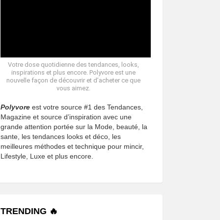
Votre dose quotidienne des tendances, looks,
inspirations et plus encore. Polyvore est une
nouvelle façon de découvrir et d’acheter ce que
vous aimez.
Polyvore
est votre source #1 des Tendances,
Magazine et source d’inspiration avec une
grande attention portée sur la Mode, beauté, la
sante, les tendances looks et déco, les
meilleures méthodes et technique pour mincir,
Lifestyle, Luxe et plus encore.
TRENDING 🔥