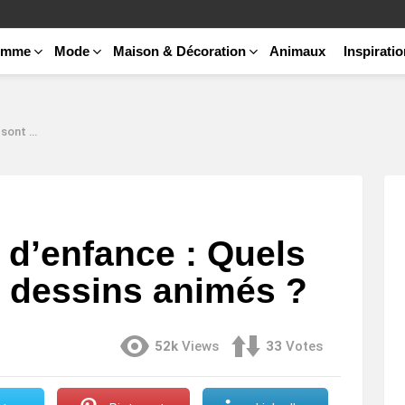
emme
Mode
Maison & Décoration
Animaux
Inspirati
 animés ?
d’enfance : Quels
s dessins animés ?
52k
Views
33
Votes