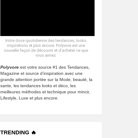
Votre dose quotidienne des tendances, looks,
inspirations et plus encore. Polyvore est une
nouvelle façon de découvrir et d’acheter ce que
vous aimez.
Polyvore
est votre source #1 des Tendances,
Magazine et source d’inspiration avec une
grande attention portée sur la Mode, beauté, la
sante, les tendances looks et déco, les
meilleures méthodes et technique pour mincir,
Lifestyle, Luxe et plus encore.
TRENDING 🔥