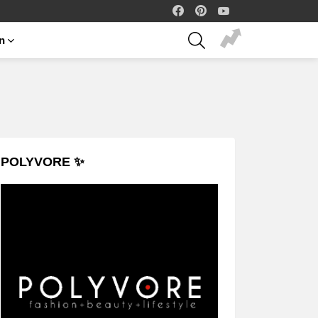
facebook
pinterest
youtube
SEARCH
on
POLYVORE ✨