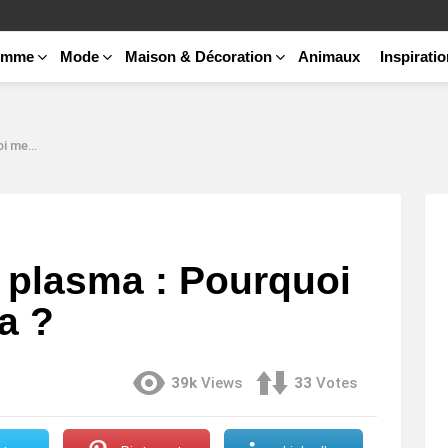
emme
Mode
Maison & Décoration
Animaux
Inspirati
lasma ?
u plasma : Pourquoi
a ?
39k
Views
33
Votes