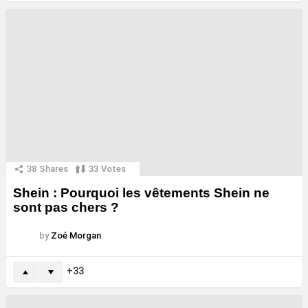
38
Shares
33
Votes
Shein : Pourquoi les vêtements Shein ne
sont pas chers ?
by
Zoé Morgan
33