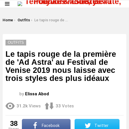
Menu
LATEST
STORIES
You are here:
Home
Outfits
Le tapis rouge de la première de 'Ad Astra' au Festival de Venise 2019 nous laisse avec trois styles des plus idéaux
OUTFITS
Le tapis rouge de la première
de 'Ad Astra' au Festival de
Venise 2019 nous laisse avec
trois styles des plus idéaux
by
Elissa Abod
31.2k
Views
33
Votes
38
Facebook
Twitter
shares