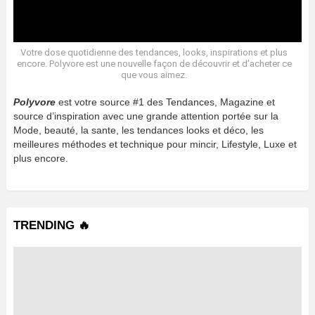
Votre dose quotidienne des tendances, looks, inspirations et plus
encore. Polyvore est une nouvelle façon de découvrir et d’acheter ce
que vous aimez.
Polyvore
est votre source #1 des Tendances, Magazine et
source d’inspiration avec une grande attention portée sur la
Mode, beauté, la sante, les tendances looks et déco, les
meilleures méthodes et technique pour mincir, Lifestyle, Luxe et
plus encore.
TRENDING 🔥