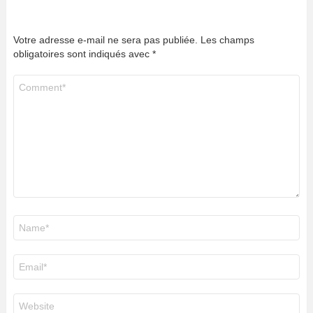
Votre adresse e-mail ne sera pas publiée.
Les champs
obligatoires sont indiqués avec
*
Commentaire
*
Nom
*
E-
mail
*
Site
web