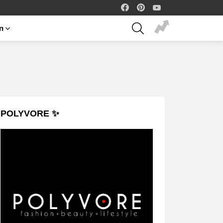
facebook
pinterest
youtube
SEARCH
on
POLYVORE ✨