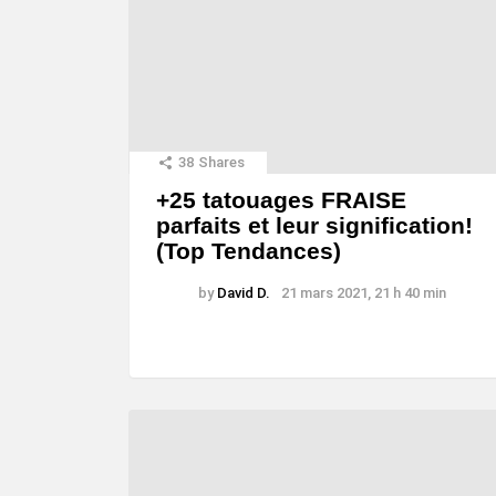
38
Shares
+25 tatouages ​​FRAISE
parfaits et leur signification!
(Top Tendances)
by
David D.
21 mars 2021, 21 h 40 min