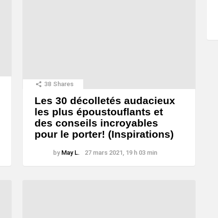
38
Shares
Les 30 décolletés audacieux
les plus époustouflants et
des conseils incroyables
pour le porter! (Inspirations)
by
May L.
27 mars 2021, 19 h 03 min