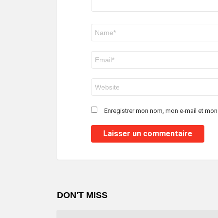
Nom
*
E-
mail
*
Site
web
Enregistrer mon nom, mon e-mail et mon
DON'T MISS