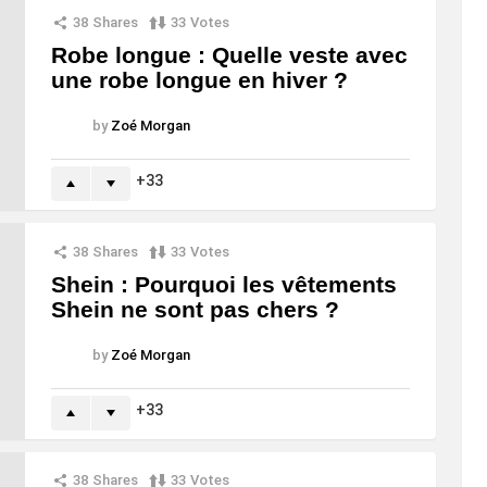
38
Shares
33
Votes
Robe longue : Quelle veste avec
une robe longue en hiver ?
by
Zoé Morgan
33
38
Shares
33
Votes
Shein : Pourquoi les vêtements
Shein ne sont pas chers ?
by
Zoé Morgan
33
38
Shares
33
Votes