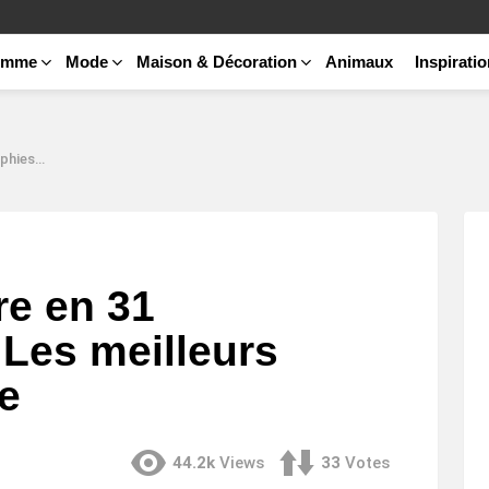
emme
Mode
Maison & Décoration
Animaux
Inspirati
rs de mode
re en 31
 Les meilleurs
e
44.2k
Views
33
Votes