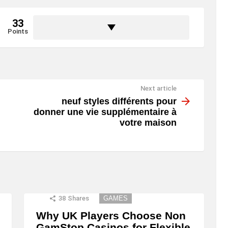
33
Points
Next article
neuf styles différents pour
donner une vie supplémentaire à
votre maison
38
Shares
GAMES
Why UK Players Choose Non
GamStop Casinos for Flexible