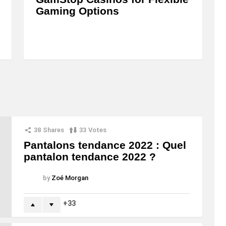
Gaming Options
38
Shares
33
Votes
Pantalons tendance 2022 : Quel
pantalon tendance 2022 ?
by
Zoé Morgan
33