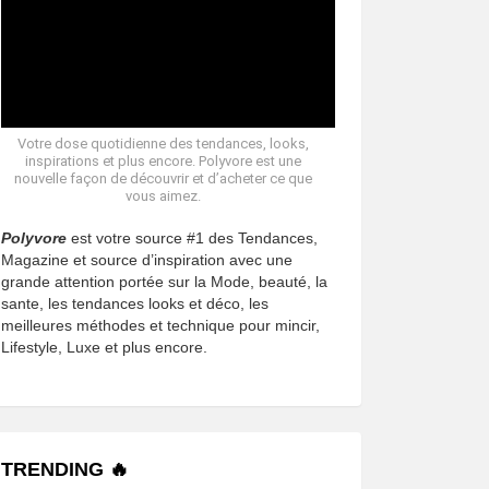
Votre dose quotidienne des tendances, looks,
inspirations et plus encore. Polyvore est une
nouvelle façon de découvrir et d’acheter ce que
vous aimez.
Polyvore
est votre source #1 des Tendances,
Magazine et source d’inspiration avec une
grande attention portée sur la Mode, beauté, la
sante, les tendances looks et déco, les
meilleures méthodes et technique pour mincir,
Lifestyle, Luxe et plus encore.
TRENDING 🔥