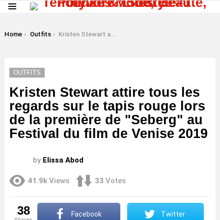
Menu
LATEST
STORIES
You are here:
Home
Outfits
Kristen Stewart attire tous les regards sur le tapis rouge lors de la première de "Seberg" au Festival du film de Venise 2019
OUTFITS
Kristen Stewart attire tous les
regards sur le tapis rouge lors
de la première de "Seberg" au
Festival du film de Venise 2019
by
Elissa Abod
41.9k
Views
33
Votes
38
Facebook
Twitter
shares