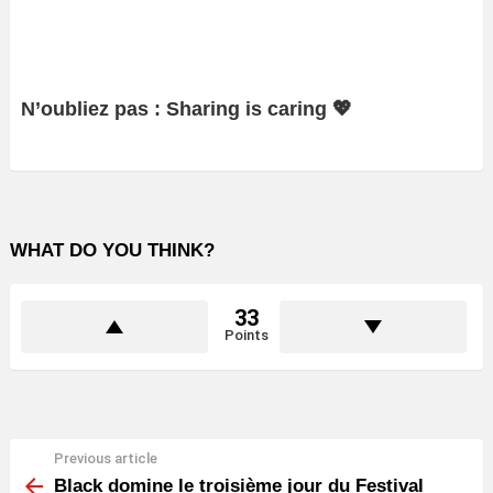
N’oubliez pas : Sharing is caring 💖
WHAT DO YOU THINK?
33
Points
Previous article
See
more
Black domine le troisième jour du Festival