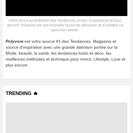
Votre dose quotidienne des tendances, looks, inspirations et plus
encore. Polyvore est une nouvelle façon de découvrir et d’acheter ce
que vous aimez.
Polyvore
est votre source #1 des Tendances, Magazine et
source d’inspiration avec une grande attention portée sur la
Mode, beauté, la sante, les tendances looks et déco, les
meilleures méthodes et technique pour mincir, Lifestyle, Luxe et
plus encore.
TRENDING 🔥