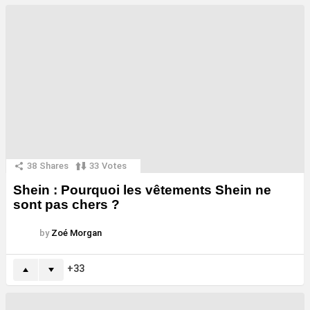
38
Shares
33
Votes
Shein : Pourquoi les vêtements Shein ne
sont pas chers ?
by
Zoé Morgan
33