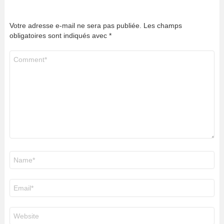
Votre adresse e-mail ne sera pas publiée.
Les champs
obligatoires sont indiqués avec
*
Commentaire
*
Nom
*
E-
mail
*
Site
web