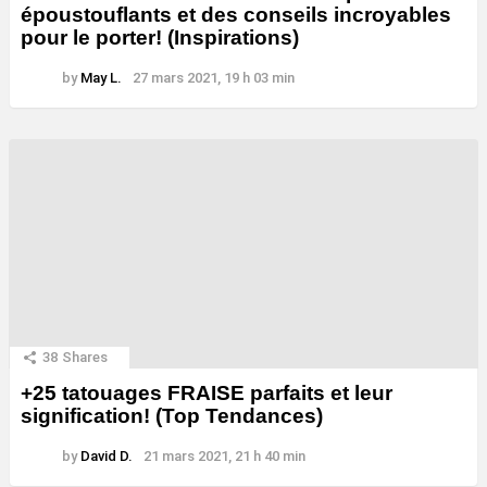
époustouflants et des conseils incroyables
pour le porter! (Inspirations)
by
May L.
27 mars 2021, 19 h 03 min
38
Shares
+25 tatouages ​​FRAISE parfaits et leur
signification! (Top Tendances)
by
David D.
21 mars 2021, 21 h 40 min