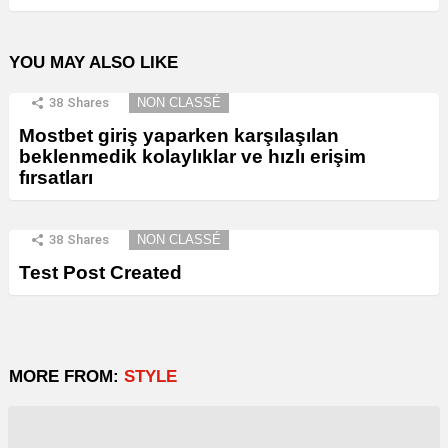
YOU MAY ALSO LIKE
38
Shares
NON CLASSÉ
Mostbet giriş yaparken karşılaşılan
beklenmedik kolaylıklar ve hızlı erişim
fırsatları
38
Shares
NON CLASSÉ
Test Post Created
MORE FROM:
STYLE