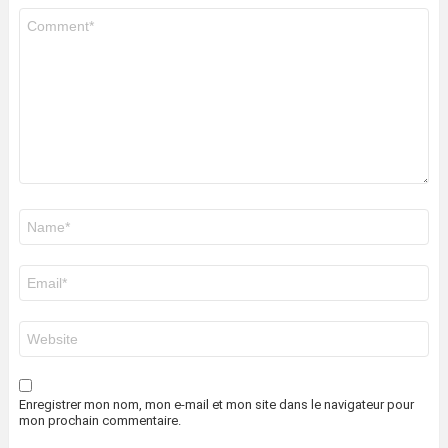
Commentaire
*
Nom
*
E-
mail
*
Site
web
Enregistrer mon nom, mon e-mail et mon site dans le navigateur pour
mon prochain commentaire.