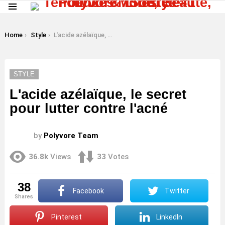
Menu
LATEST
STORIES
You are here:
Home
Style
L'acide azélaïque, le secret pour lutter contre l'acné
STYLE
L'acide azélaïque, le secret
pour lutter contre l'acné
by
Polyvore Team
36.8k
Views
33
Votes
38
Facebook
Twitter
shares
Pinterest
LinkedIn