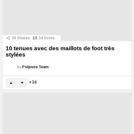
38
Shares
34
Votes
10 tenues avec des maillots de foot très
stylées
by
Polyvore Team
34