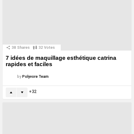
38
Shares
32
Votes
7 idées de maquillage esthétique catrina
rapides et faciles
by
Polyvore Team
32