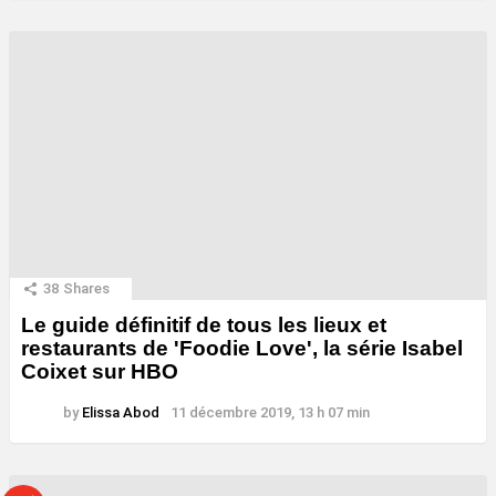
38
Shares
Le guide définitif de tous les lieux et
restaurants de 'Foodie Love', la série Isabel
Coixet sur HBO
by
Elissa Abod
11 décembre 2019, 13 h 07 min